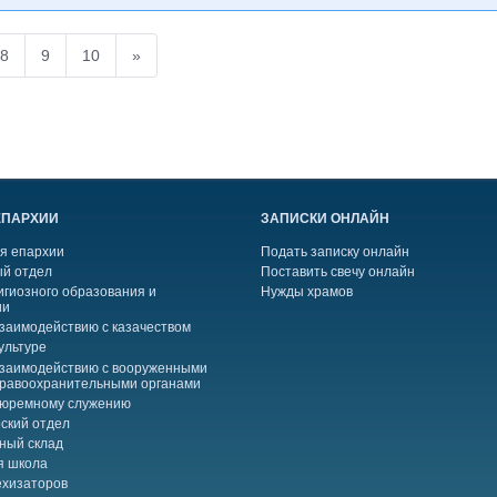
8
9
10
»
ЕПАРХИИ
ЗАПИСКИ ОНЛАЙН
я епархии
Подать записку онлайн
й отдел
Поставить свечу онлайн
игиозного образования и
Нужды храмов
ии
взаимодействию с казачеством
ультуре
взаимодействию с вооруженными
правоохранительными органами
тюремному служению
ский отдел
ный склад
я школа
ехизаторов