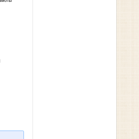
рамоты
я