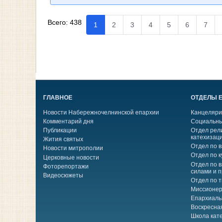
Всего:
438
1
2
3
4
5
6
7
ГЛАВНОЕ
ОТДЕЛЫ 
Новости Набережночелнинской епархии
Канцеляри
Комментарий дня
Социальны
Публикации
Отдел рел
катехизац
Жития святых
Отдел по 
Новости митрополии
Отдел по к
Церковные новости
Отдел по 
Фоторепортажи
силами и 
Видеосюжеты
Отдел по 
Миссионер
Епархиаль
Воскресна
Школа кат