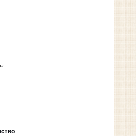
в
я»
нство