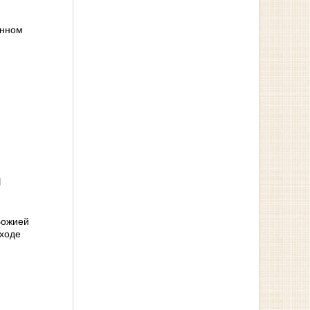
енном
я
Божией
иходе