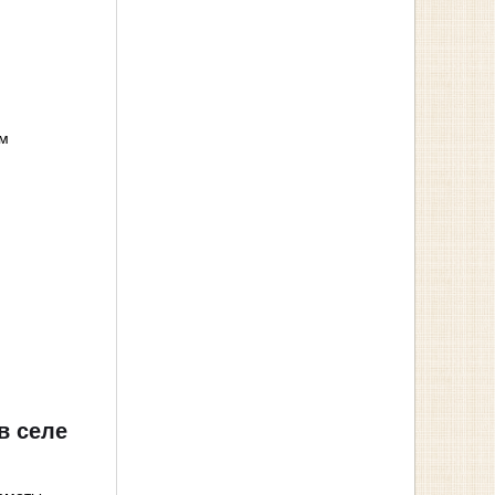
ом
в селе