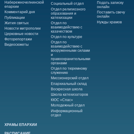
Набережночелнинской
Подать записку
Социальный отдел
епархии
онлайн
Отдел религиозного
Комментарий дня
Поставить свечу
образования и
онлайн
Публикации
катехизации
Нужды храмов
Жития святых
Отдел по
взаимодействию с
Новости митрополии
казачеством
Церковные новости
Отдел по культуре
Фоторепортажи
Отдел по
Видеосюжеты
взаимодействию с
вооруженными силами
и
правоохранительными
органами
Отдел по тюремному
служению
Миссионерский отдел
Епархиальный склад
Воскресная школа
Школа катехизаторов
КЮС «Спас»
Молодежный отдел
Информационный
отдел
ХРАМЫ ЕПАРХИИ
РАСПИСАНИЕ