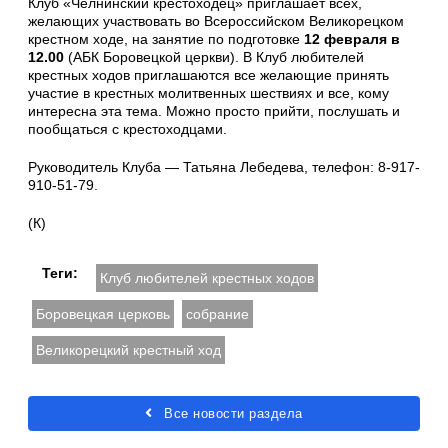
Клуб «Челнинский крестоходец» приглашает всех,
желающих участвовать во Всероссийском Великорецком
крестном ходе, на занятие по подготовке
12 февраля в
12.00
(АБК Боровецкой церкви). В Клуб любителей
крестных ходов приглашаются все желающие принять
участие в крестных молитвенных шествиях и все, кому
интересна эта тема. Можно просто прийти, послушать и
пообщаться с крестоходцами.
Руководитель Клуба — Татьяна Лебедева, телефон: 8-917-
910-51-79.
(К)
Теги:
Клуб любителей крестных ходов
Боровецкая церковь
собрание
Великорецкий крестный ход
Все новости раздела