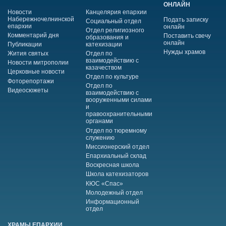
ОНЛАЙН
Новости
Канцелярия епархии
Набережночелнинской
Подать записку
Социальный отдел
епархии
онлайн
Отдел религиозного
Комментарий дня
Поставить свечу
образования и
онлайн
Публикации
катехизации
Нужды храмов
Жития святых
Отдел по
взаимодействию с
Новости митрополии
казачеством
Церковные новости
Отдел по культуре
Фоторепортажи
Отдел по
Видеосюжеты
взаимодействию с
вооруженными силами
и
правоохранительными
органами
Отдел по тюремному
служению
Миссионерский отдел
Епархиальный склад
Воскресная школа
Школа катехизаторов
КЮС «Спас»
Молодежный отдел
Информационный
отдел
ХРАМЫ ЕПАРХИИ