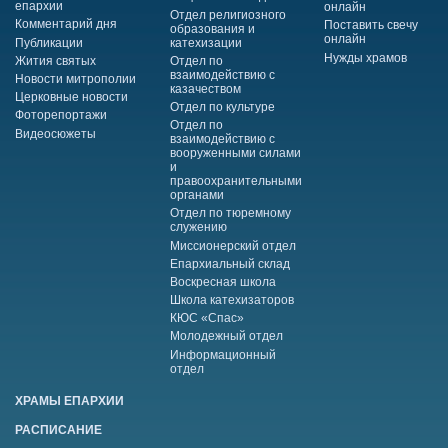
епархии
онлайн
Отдел религиозного
Комментарий дня
Поставить свечу
образования и
онлайн
Публикации
катехизации
Нужды храмов
Жития святых
Отдел по
взаимодействию с
Новости митрополии
казачеством
Церковные новости
Отдел по культуре
Фоторепортажи
Отдел по
Видеосюжеты
взаимодействию с
вооруженными силами
и
правоохранительными
органами
Отдел по тюремному
служению
Миссионерский отдел
Епархиальный склад
Воскресная школа
Школа катехизаторов
КЮС «Спас»
Молодежный отдел
Информационный
отдел
ХРАМЫ ЕПАРХИИ
РАСПИСАНИЕ