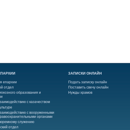
ЕПАРХИИ
ЗАПИСКИ ОНЛАЙН
я епархии
Подать записку онлайн
й отдел
Поставить свечу онлайн
игиозного образования и
Нужды храмов
ии
взаимодействию с казачеством
ультуре
взаимодействию с вооруженными
правоохранительными органами
тюремному служению
ский отдел