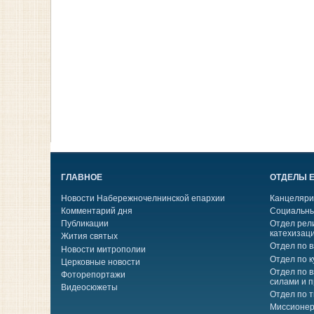
ГЛАВНОЕ
ОТДЕЛЫ 
Новости Набережночелнинской епархии
Канцеляри
Комментарий дня
Социальны
Публикации
Отдел рел
катехизац
Жития святых
Отдел по 
Новости митрополии
Отдел по к
Церковные новости
Отдел по 
Фоторепортажи
силами и 
Видеосюжеты
Отдел по 
Миссионер