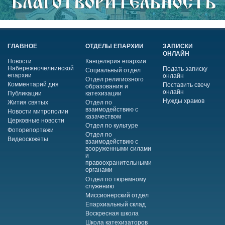
ГЛАВНОЕ
ОТДЕЛЫ ЕПАРХИИ
ЗАПИСКИ
ОНЛАЙН
Новости
Канцелярия епархии
Набережночелнинской
Подать записку
Социальный отдел
епархии
онлайн
Отдел религиозного
Комментарий дня
Поставить свечу
образования и
онлайн
Публикации
катехизации
Нужды храмов
Жития святых
Отдел по
взаимодействию с
Новости митрополии
казачеством
Церковные новости
Отдел по культуре
Фоторепортажи
Отдел по
Видеосюжеты
взаимодействию с
вооруженными силами
и
правоохранительными
органами
Отдел по тюремному
служению
Миссионерский отдел
Епархиальный склад
Воскресная школа
Школа катехизаторов