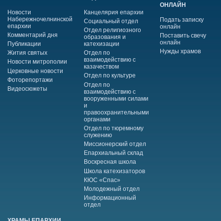
ОНЛАЙН
Новости
Канцелярия епархии
Набережночелнинской
Подать записку
Социальный отдел
епархии
онлайн
Отдел религиозного
Комментарий дня
Поставить свечу
образования и
онлайн
Публикации
катехизации
Нужды храмов
Жития святых
Отдел по
взаимодействию с
Новости митрополии
казачеством
Церковные новости
Отдел по культуре
Фоторепортажи
Отдел по
Видеосюжеты
взаимодействию с
вооруженными силами
и
правоохранительными
органами
Отдел по тюремному
служению
Миссионерский отдел
Епархиальный склад
Воскресная школа
Школа катехизаторов
КЮС «Спас»
Молодежный отдел
Информационный
отдел
ХРАМЫ ЕПАРХИИ