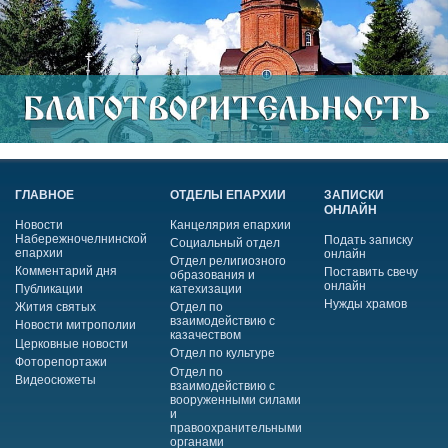
ГЛАВНОЕ
ОТДЕЛЫ ЕПАРХИИ
ЗАПИСКИ
ОНЛАЙН
Новости
Канцелярия епархии
Набережночелнинской
Подать записку
Социальный отдел
епархии
онлайн
Отдел религиозного
Комментарий дня
Поставить свечу
образования и
онлайн
Публикации
катехизации
Нужды храмов
Жития святых
Отдел по
взаимодействию с
Новости митрополии
казачеством
Церковные новости
Отдел по культуре
Фоторепортажи
Отдел по
Видеосюжеты
взаимодействию с
вооруженными силами
и
правоохранительными
органами