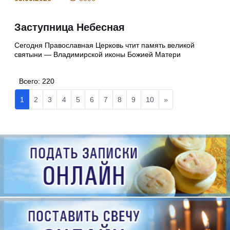
Заступница Небесная
Сегодня Православная Церковь чтит память великой
святыни — Владимирской иконы Божией Матери
Всего:
220
1
2
3
4
5
6
7
8
9
10
»