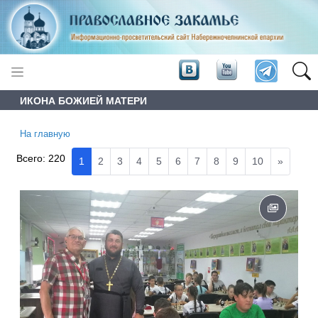
ИКОНА БОЖИЕЙ МАТЕРИ
На главную
Всего:
220
1
2
3
4
5
6
7
8
9
10
»