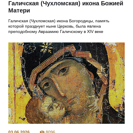
Галичская (Чухломская) икона Божией
Матери
Галичская (Чухломская) икона Богородицы, память
которой празднует ныне Церковь, была явлена
преподобному Авраамию Галичскому в XIV веке
03.06.2026
8096