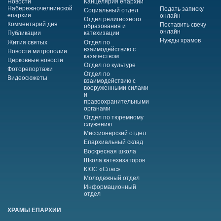
Новости
Канцелярия епархии
Набережночелнинской
Подать записку
Социальный отдел
епархии
онлайн
Отдел религиозного
Комментарий дня
Поставить свечу
образования и
онлайн
Публикации
катехизации
Нужды храмов
Жития святых
Отдел по
взаимодействию с
Новости митрополии
казачеством
Церковные новости
Отдел по культуре
Фоторепортажи
Отдел по
Видеосюжеты
взаимодействию с
вооруженными силами
и
правоохранительными
органами
Отдел по тюремному
служению
Миссионерский отдел
Епархиальный склад
Воскресная школа
Школа катехизаторов
КЮС «Спас»
Молодежный отдел
Информационный
отдел
ХРАМЫ ЕПАРХИИ