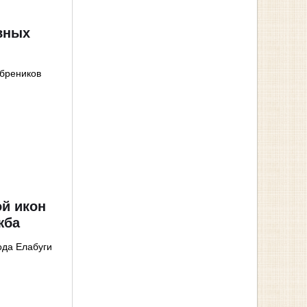
вных
ебреников
ой икон
жба
ода Елабуги