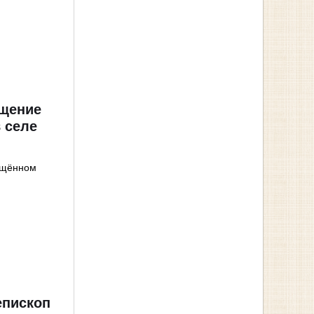
ящение
 селе
ящённом
епископ