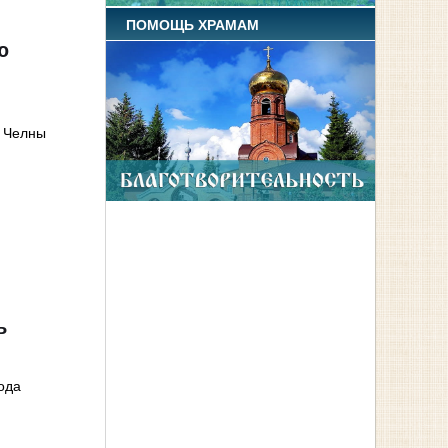
ПОМОЩЬ ХРАМАМ
ю
е Челны
ь
ода