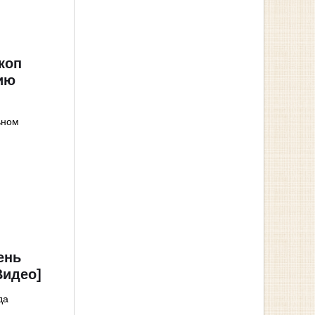
коп
ию
ьном
ень
Видео]
да