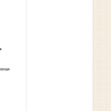
ь
города