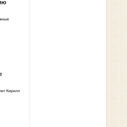
ию
ежные
е
лит Кирилл