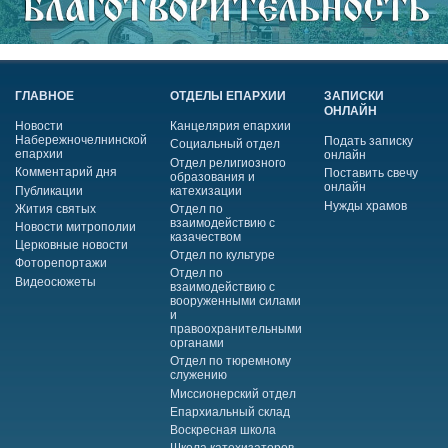
ГЛАВНОЕ
ОТДЕЛЫ ЕПАРХИИ
ЗАПИСКИ
ОНЛАЙН
Новости
Канцелярия епархии
Набережночелнинской
Подать записку
Социальный отдел
епархии
онлайн
Отдел религиозного
Комментарий дня
Поставить свечу
образования и
онлайн
Публикации
катехизации
Нужды храмов
Жития святых
Отдел по
взаимодействию с
Новости митрополии
казачеством
Церковные новости
Отдел по культуре
Фоторепортажи
Отдел по
Видеосюжеты
взаимодействию с
вооруженными силами
и
правоохранительными
органами
Отдел по тюремному
служению
Миссионерский отдел
Епархиальный склад
Воскресная школа