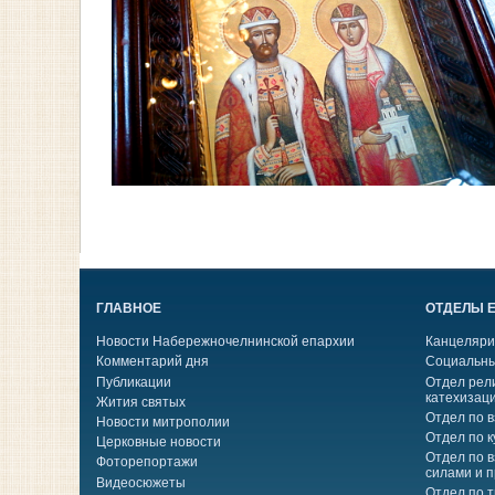
ГЛАВНОЕ
ОТДЕЛЫ 
Новости Набережночелнинской епархии
Канцеляри
Комментарий дня
Социальны
Публикации
Отдел рел
катехизац
Жития святых
Отдел по 
Новости митрополии
Отдел по к
Церковные новости
Отдел по 
Фоторепортажи
силами и 
Видеосюжеты
Отдел по 