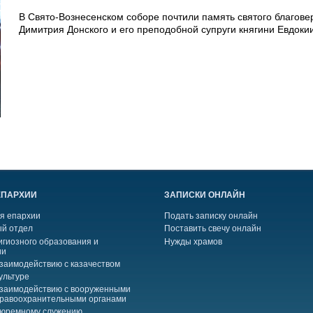
В Свято-Вознесенском соборе почтили память святого благове
Димитрия Донского и его преподобной супруги княгини Евдоки
ЕПАРХИИ
ЗАПИСКИ ОНЛАЙН
я епархии
Подать записку онлайн
й отдел
Поставить свечу онлайн
игиозного образования и
Нужды храмов
ии
взаимодействию с казачеством
ультуре
взаимодействию с вооруженными
правоохранительными органами
тюремному служению