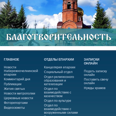
ГЛАВНОЕ
ОТДЕЛЫ ЕПАРХИИ
ЗАПИСКИ
ОНЛАЙН
Новости
Канцелярия епархии
Набережночелнинской
Подать записку
Социальный отдел
епархии
онлайн
Отдел религиозного
Комментарий дня
Поставить свечу
образования и
онлайн
Публикации
катехизации
Нужды храмов
Жития святых
Отдел по
взаимодействию с
Новости митрополии
казачеством
Церковные новости
Отдел по культуре
Фоторепортажи
Отдел по
Видеосюжеты
взаимодействию с
вооруженными силами