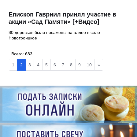
Епископ Гавриил принял участие в
акции «Сад Памяти» [+Видео]
80 деревьев были посажены на аллее в селе
Новотроицкое
Всего:
683
1
2
3
4
5
6
7
8
9
10
»