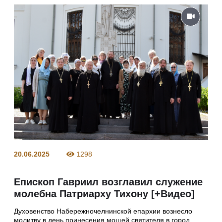
20.06.2025
1298
Епископ Гавриил возглавил служение
молебна Патриарху Тихону [+Видео]
Духовенство Набережночелнинской епархии вознесло
молитву в день принесения мощей святителя в город