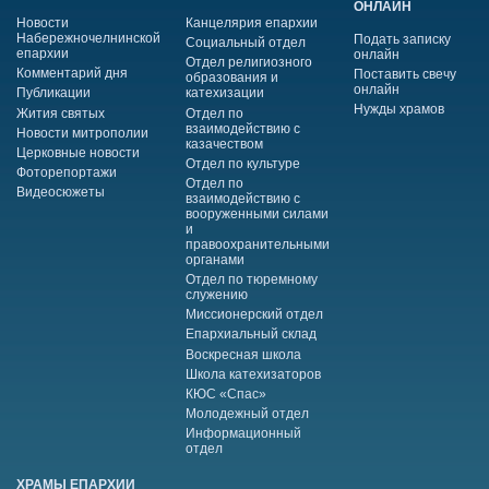
ОНЛАЙН
Новости
Канцелярия епархии
Набережночелнинской
Подать записку
Социальный отдел
епархии
онлайн
Отдел религиозного
Комментарий дня
Поставить свечу
образования и
онлайн
Публикации
катехизации
Нужды храмов
Жития святых
Отдел по
взаимодействию с
Новости митрополии
казачеством
Церковные новости
Отдел по культуре
Фоторепортажи
Отдел по
Видеосюжеты
взаимодействию с
вооруженными силами
и
правоохранительными
органами
Отдел по тюремному
служению
Миссионерский отдел
Епархиальный склад
Воскресная школа
Школа катехизаторов
КЮС «Спас»
Молодежный отдел
Информационный
отдел
ХРАМЫ ЕПАРХИИ