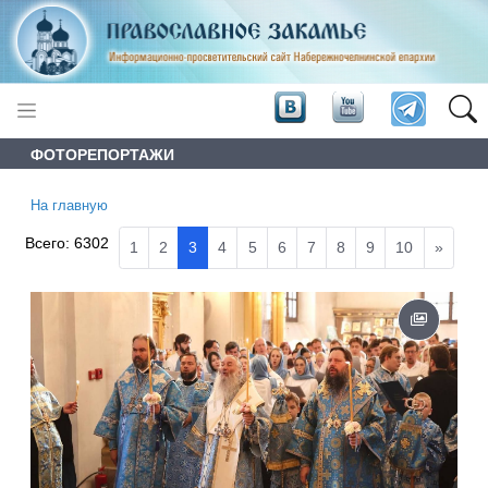
ФОТОРЕПОРТАЖИ
На главную
Всего:
6302
1
2
3
4
5
6
7
8
9
10
»