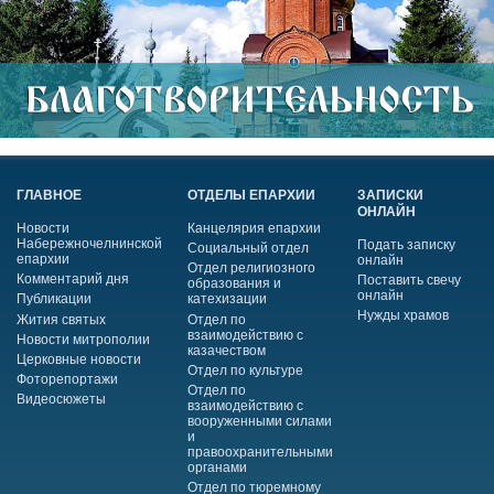
ГЛАВНОЕ
ОТДЕЛЫ ЕПАРХИИ
ЗАПИСКИ
ОНЛАЙН
Новости
Канцелярия епархии
Набережночелнинской
Подать записку
Социальный отдел
епархии
онлайн
Отдел религиозного
Комментарий дня
Поставить свечу
образования и
онлайн
Публикации
катехизации
Нужды храмов
Жития святых
Отдел по
взаимодействию с
Новости митрополии
казачеством
Церковные новости
Отдел по культуре
Фоторепортажи
Отдел по
Видеосюжеты
взаимодействию с
вооруженными силами
и
правоохранительными
органами
Отдел по тюремному