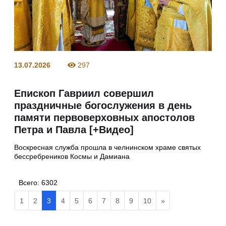
13.07.2026
297
Епископ Гавриил совершил
праздничные богослужения в день
памяти первоверховных апостолов
Петра и Павла [+Видео]
Воскресная служба прошла в челнинском храме святых
бессребреников Космы и Дамиана
Всего:
6302
1
2
3
4
5
6
7
8
9
10
»