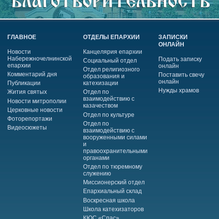
ГЛАВНОЕ
ОТДЕЛЫ ЕПАРХИИ
ЗАПИСКИ
ОНЛАЙН
Новости
Канцелярия епархии
Набережночелнинской
Подать записку
Социальный отдел
епархии
онлайн
Отдел религиозного
Комментарий дня
Поставить свечу
образования и
онлайн
Публикации
катехизации
Нужды храмов
Жития святых
Отдел по
взаимодействию с
Новости митрополии
казачеством
Церковные новости
Отдел по культуре
Фоторепортажи
Отдел по
Видеосюжеты
взаимодействию с
вооруженными силами
и
правоохранительными
органами
Отдел по тюремному
служению
Миссионерский отдел
Епархиальный склад
Воскресная школа
Школа катехизаторов
КЮС «Спас»