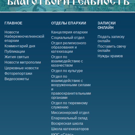
ГЛАВНОЕ
ОТДЕЛЫ ЕПАРХИИ
ЗАПИСКИ
ОНЛАЙН
Новости
Канцелярия епархии
Набережночелнинской
Подать записку
Социальный отдел
епархии
онлайн
Отдел религиозного
Комментарий дня
Поставить свечу
образования и
онлайн
Публикации
катехизации
Нужды храмов
Жития святых
Отдел по
взаимодействию с
Новости митрополии
казачеством
Церковные новости
Отдел по культуре
Фоторепортажи
Отдел по
Видеосюжеты
взаимодействию с
вооруженными силами
и
правоохранительными
органами
Отдел по тюремному
служению
Миссионерский отдел
Епархиальный склад
Воскресная школа
Школа катехизаторов
КЮС «Спас»