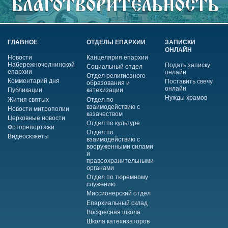
ГЛАВНОЕ
ОТДЕЛЫ ЕПАРХИИ
ЗАПИСКИ
ОНЛАЙН
Новости
Канцелярия епархии
Набережночелнинской
Подать записку
Социальный отдел
епархии
онлайн
Отдел религиозного
Комментарий дня
Поставить свечу
образования и
онлайн
Публикации
катехизации
Нужды храмов
Жития святых
Отдел по
взаимодействию с
Новости митрополии
казачеством
Церковные новости
Отдел по культуре
Фоторепортажи
Отдел по
Видеосюжеты
взаимодействию с
вооруженными силами
и
правоохранительными
органами
Отдел по тюремному
служению
Миссионерский отдел
Епархиальный склад
Воскресная школа
Школа катехизаторов