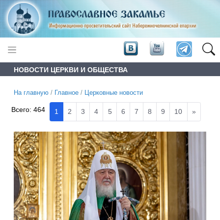
НОВОСТИ ЦЕРКВИ И ОБЩЕСТВА
На главную
/
Главное
/
Церковные новости
Всего:
464
1
2
3
4
5
6
7
8
9
10
»