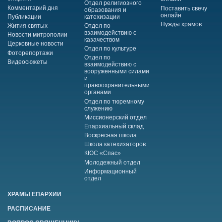
Отдел религиозного
Комментарий дня
Поставить свечу
образования и
онлайн
Публикации
катехизации
Нужды храмов
Жития святых
Отдел по
взаимодействию с
Новости митрополии
казачеством
Церковные новости
Отдел по культуре
Фоторепортажи
Отдел по
Видеосюжеты
взаимодействию с
вооруженными силами
и
правоохранительными
органами
Отдел по тюремному
служению
Миссионерский отдел
Епархиальный склад
Воскресная школа
Школа катехизаторов
КЮС «Спас»
Молодежный отдел
Информационный
отдел
ХРАМЫ ЕПАРХИИ
РАСПИСАНИЕ