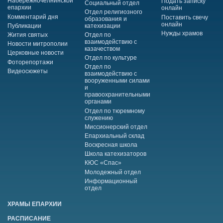
Набережночелнинской
Подать записку
Социальный отдел
епархии
онлайн
Отдел религиозного
Комментарий дня
Поставить свечу
образования и
онлайн
Публикации
катехизации
Нужды храмов
Жития святых
Отдел по
взаимодействию с
Новости митрополии
казачеством
Церковные новости
Отдел по культуре
Фоторепортажи
Отдел по
Видеосюжеты
взаимодействию с
вооруженными силами
и
правоохранительными
органами
Отдел по тюремному
служению
Миссионерский отдел
Епархиальный склад
Воскресная школа
Школа катехизаторов
КЮС «Спас»
Молодежный отдел
Информационный
отдел
ХРАМЫ ЕПАРХИИ
РАСПИСАНИЕ