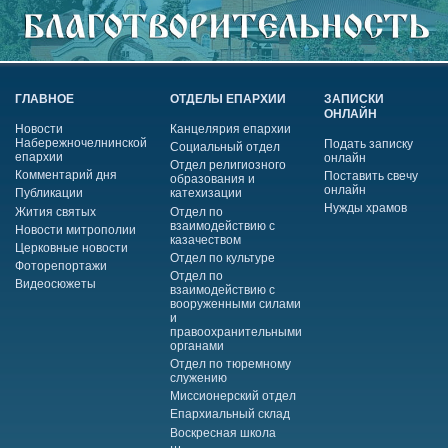
ГЛАВНОЕ
ОТДЕЛЫ ЕПАРХИИ
ЗАПИСКИ
ОНЛАЙН
Новости
Канцелярия епархии
Набережночелнинской
Подать записку
Социальный отдел
епархии
онлайн
Отдел религиозного
Комментарий дня
Поставить свечу
образования и
онлайн
Публикации
катехизации
Нужды храмов
Жития святых
Отдел по
взаимодействию с
Новости митрополии
казачеством
Церковные новости
Отдел по культуре
Фоторепортажи
Отдел по
Видеосюжеты
взаимодействию с
вооруженными силами
и
правоохранительными
органами
Отдел по тюремному
служению
Миссионерский отдел
Епархиальный склад
Воскресная школа