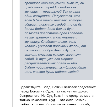
грешного кто-то убьет, значит, он
предстанет пред Господом как
мученик — правильно? Так сказал
один священник. Получается, что
если б был такой человек, который
убивает порочных людей, то он бы
делал доброе дело для их душ,
позволяя предстать пред Господом
не как грешнику, а как жертве и
мученику. Следовательно, если
человек убивает порочных людей, от
он творит добро для их душ, а
значит, спасает многих, жертвуя
собой. И тут уже его жертва
расценивается как благо — ибо
будет подразумеваться благовидная
цель спасти души падших людей.
Здравствуйте, Влад. Всякий человек предстанет
перед Богом на Суде, так как нет ни одного
безгрешного. Но Суд Божий не средство мести,
только наказания. Суд — это сила Божией
любви, это способ помочь человеку: способ,