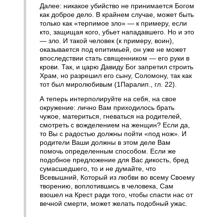
Далее: никакое убийство не принимается Богом
как доброе дело. В крайнем случае, может быть
только как «терпимое зло» — к примеру, если
кто, защищая кого, убьет нападавшего. Но и это
— зло. И такой человек (к примеру, воин),
оказывается под епитимьей, он уже не может
впоследствии стать священником — его руки в
крови. Так, и царю Давиду Бог запретил строить
Храм, но разрешил его сыну, Соломону, так как
тот был миролюбивым (1Паралип., гл. 22).
А теперь интерполируйте на себя, на свое
окружение: лично Вам приходилось брать
чужое, материться, гневаться на родителей,
смотреть с вожделением на женщин? Если да,
то Вы с радостью должны пойти «под нож». И
родители Ваши должны в этом деле Вам
помочь определенным способом. Если же
подобное предложение для Вас дикость, бред
сумасшедшего, то и не думайте, что
Всевышний, Который из любви во всему Своему
творению, воплотившись в человека, Сам
взошел на Крест ради того, чтобы спасти нас от
вечной смерти, может желать подобный ужас.