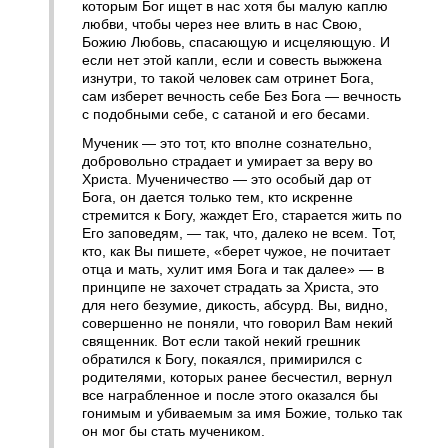
которым Бог ищет в нас хотя бы малую каплю
любви, чтобы через нее влить в нас Свою,
Божию Любовь, спасающую и исцеляющую. И
если нет этой капли, если и совесть выжжена
изнутри, то такой человек сам отринет Бога,
сам изберет вечность себе Без Бога — вечность
с подобными себе, с сатаной и его бесами.
Мученик — это тот, кто вполне сознательно,
добровольно страдает и умирает за веру во
Христа. Мученичество — это особый дар от
Бога, он дается только тем, кто искренне
стремится к Богу, жаждет Его, старается жить по
Его заповедям, — так, что, далеко не всем. Тот,
кто, как Вы пишете, «берет чужое, не почитает
отца и мать, хулит имя Бога и так далее» — в
принципе не захочет страдать за Христа, это
для него безумие, дикость, абсурд. Вы, видно,
совершенно не поняли, что говорил Вам некий
священник. Вот если такой некий грешник
обратился к Богу, покаялся, примирился с
родителями, которых ранее бесчестил, вернул
все награбленное и после этого оказался бы
гонимым и убиваемым за имя Божие, только так
он мог бы стать мучеником.