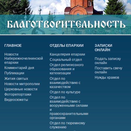
ГЛАВНОЕ
ОТДЕЛЫ ЕПАРХИИ
ЗАПИСКИ
ОНЛАЙН
Новости
Канцелярия епархии
Набережночелнинской
Подать записку
Социальный отдел
епархии
онлайн
Отдел религиозного
Комментарий дня
Поставить свечу
образования и
онлайн
Публикации
катехизации
Нужды храмов
Жития святых
Отдел по
взаимодействию с
Новости митрополии
казачеством
Церковные новости
Отдел по культуре
Фоторепортажи
Отдел по
Видеосюжеты
взаимодействию с
вооруженными силами
и
правоохранительными
органами
Отдел по тюремному
служению