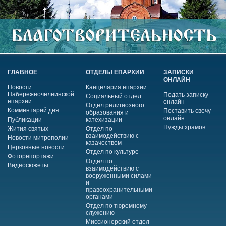
ГЛАВНОЕ
ОТДЕЛЫ ЕПАРХИИ
ЗАПИСКИ
ОНЛАЙН
Новости
Канцелярия епархии
Набережночелнинской
Подать записку
Социальный отдел
епархии
онлайн
Отдел религиозного
Комментарий дня
Поставить свечу
образования и
онлайн
Публикации
катехизации
Нужды храмов
Жития святых
Отдел по
взаимодействию с
Новости митрополии
казачеством
Церковные новости
Отдел по культуре
Фоторепортажи
Отдел по
Видеосюжеты
взаимодействию с
вооруженными силами
и
правоохранительными
органами
Отдел по тюремному
служению
Миссионерский отдел