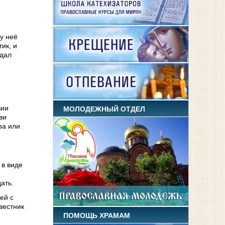
 у неё
ик, и
тдал
вии
МОЛОДЕЖНЫЙ ОТДЕЛ
ви
фа или
 в виде
ать.
ей с
вестник
ПОМОЩЬ ХРАМАМ