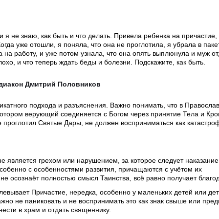
 я не знаю, как быть и что делать. Привела ребенка на причастие,
гда уже отошли, я поняла, что она не проглотила, я убрала в пакет
 на работу, и уже потом узнала, что она опять выплюнула и муж о
лохо, и что теперь ждать беды и болезни. Подскажите, как быть.
одиакон Дмитрий Половников
ликатного подхода и разъяснения. Важно понимать, что в Правосла
 котором верующий соединяется с Богом через принятие Тела и Кро
не проглотил Святые Дары, не должен восприниматься как катастро
не является грехом или нарушением, за которое следует наказание
особенно с особенностями развития, причащаются с учётом их
не осознаёт полностью смысл Таинства, всё равно получает благод
левывает Причастие, нередка, особенно у маленьких детей или дет
жно не паниковать и не воспринимать это как знак свыше или пред
ести в храм и отдать священнику.