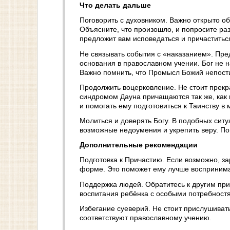
Что делать дальше
Поговорить с духовником. Важно открыто о
Объясните, что произошло, и попросите ра
предложит вам исповедаться и причаститься
Не связывать события с «наказанием». Пред
основания в православном учении. Бог не 
Важно помнить, что Промысл Божий непости
Продолжить воцерковление. Не стоит прекра
синдромом Дауна причащаются так же, как 
и помогать ему подготовиться к Таинству в 
Молиться и доверять Богу. В подобных ситу
возможные недоумения и укрепить веру. Пом
Дополнительные рекомендации
Подготовка к Причастию. Если возможно, за
форме. Это поможет ему лучше восприним
Поддержка людей. Обратитесь к другим при
воспитания ребёнка с особыми потребностя
Избегание суеверий. Не стоит прислушиват
соответствуют православному учению.