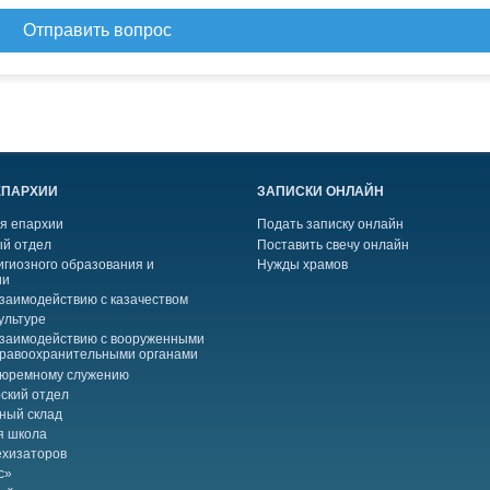
Отправить вопрос
ЕПАРХИИ
ЗАПИСКИ ОНЛАЙН
я епархии
Подать записку онлайн
й отдел
Поставить свечу онлайн
игиозного образования и
Нужды храмов
ии
взаимодействию с казачеством
ультуре
взаимодействию с вооруженными
правоохранительными органами
тюремному служению
ский отдел
ный склад
я школа
ехизаторов
с»