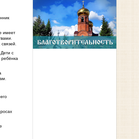
.
енник
е имеет
твами.
 связей.
 Дети с
 ребёнка
а
ам.
него
просах
е