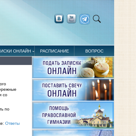
ПИСКИ ОНЛАЙН
РАСПИСАНИЕ
ВОПРОС
СВЯЩЕННИКУ
ого
бережные
и со
ть по
ке:
Ответы