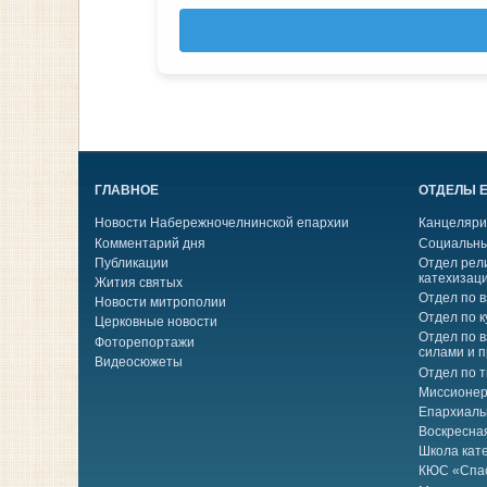
ГЛАВНОЕ
ОТДЕЛЫ 
Новости Набережночелнинской епархии
Канцеляри
Комментарий дня
Социальны
Публикации
Отдел рел
катехизац
Жития святых
Отдел по 
Новости митрополии
Отдел по к
Церковные новости
Отдел по 
Фоторепортажи
силами и 
Видеосюжеты
Отдел по 
Миссионер
Епархиаль
Воскресна
Школа кат
КЮС «Спа