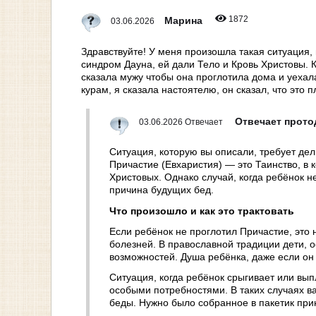
1872
Марина
03.06.2026
Здравствуйте! У меня произошла такая ситуация, и
синдром Дауна, ей дали Тело и Кровь Христовы. Ко
сказала мужу чтобы она проглотила дома и уехала
курам, я сказала настоятелю, он сказал, что это п
Отвечает прот
03.06.2026 Отвечает
Ситуация, которую вы описали, требует де
Причастие (Евхаристия) — это Таинство, в
Христовых. Однако случай, когда ребёнок 
причина будущих бед.
Что произошло и как это трактовать
Если ребёнок не проглотил Причастие, это 
болезней. В православной традиции дети, 
возможностей. Душа ребёнка, даже если он 
Ситуация, когда ребёнок срыгивает или вып
особыми потребностями. В таких случаях ва
беды. Нужно было собранное в пакетик прин