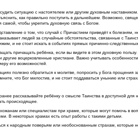
бсудить ситуацию с настоятелем или другим духовным наставником
зъяснить, как правильно поступить в дальнейшем. Возможно, свящ
 самой, чтобы укрепить духовную связь с Богом.
ставление о том, что случай с Причастием приведёт к болезням, н
наказывает людей за случайные обстоятельства, связанные с Таинс
жим, и не стоит искать в событиях прямых причинно-следственных
щать причащать ребёнка, если вы видите в этом духовную пользу.
и другие воцерковленные христиане. Важно учитывать особенности
меру его возможностей.
ациях полезно обратиться к молитве, попросить у Бога прощения з
ните, что Бог милостив, и не стоит поддаваться унынию или страх
ранее рассказывайте ребёнку о смысле Таинства в доступной для 
ать происходящее.
хожанам или специалистам при храме, которые могут помочь в во
ми. В некоторых храмах есть опыт работы с такими детьми.
ься к народным поверьям или необоснованным страхам, которые н