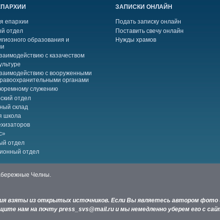
ЕПАРХИИ
ЗАПИСКИ ОНЛАЙН
я епархии
Подать записку онлайн
й отдел
Поставить свечу онлайн
игиозного образования и
Нужды храмов
ии
взаимодействию с казачеством
ультуре
взаимодействию с вооруженными
правоохранительными органами
тюремному служению
ский отдел
ный склад
я школа
ехизаторов
с»
ый отдел
ионный отдел
Набережные Челны.
ния взяты из открытых источников. Если Вы являетесь автором фото 
ите нам на почту press_svs@mail.ru и мы немедленно уберем его с сай