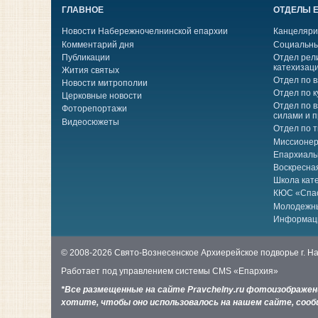
ГЛАВНОЕ
ОТДЕЛЫ 
Новости Набережночелнинской епархии
Канцеляри
Комментарий дня
Социальны
Публикации
Отдел рел
катехизац
Жития святых
Отдел по 
Новости митрополии
Отдел по к
Церковные новости
Отдел по 
Фоторепортажи
силами и 
Видеосюжеты
Отдел по 
Миссионер
Епархиаль
Воскресна
Школа кат
КЮС «Спа
Молодежн
Информац
© 2008-2026 Свято-Вознесенское Архиерейское подворье г. 
Работает под управлением системы
CMS «Епархия»
*Все размещенные на сайте Pravchelny.ru фотоизображе
хотите, чтобы оно использовалось на нашем сайте, сообщ