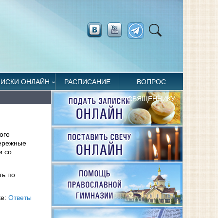
ПИСКИ ОНЛАЙН
РАСПИСАНИЕ
ВОПРОС
СВЯЩЕННИКУ
ого
бережные
и со
ть по
ке:
Ответы