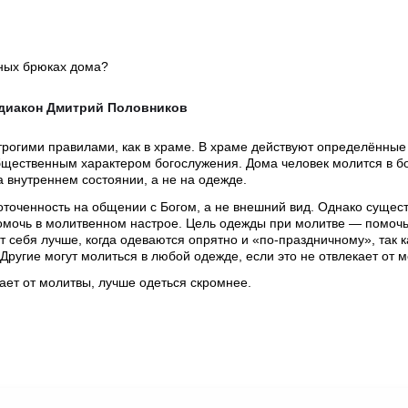
вных брюках дома?
одиакон Дмитрий Половников
трогими правилами, как в храме. В храме действуют определённы
бщественным характером богослужения. Дома человек молится в б
а внутреннем состоянии, а не на одежде.
оточенность на общении с Богом, а не внешний вид. Однако сущес
помочь в молитвенном настрое. Цель одежды при молитве — помоч
 себя лучше, когда одеваются опрятно и «по-праздничному», так к
Другие могут молиться в любой одежде, если это не отвлекает от 
кает от молитвы, лучше одеться скромнее.