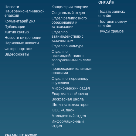
ОНЛАЙН
Новости
Канцелярия епархии
Набережночелнинской
Подать записку
Социальный отдел
епархии
онлайн
Отдел религиозного
Комментарий дня
Поставить свечу
образования и
онлайн
Публикации
катехизации
Нужды храмов
Жития святых
Отдел по
взаимодействию с
Новости митрополии
казачеством
Церковные новости
Отдел по культуре
Фоторепортажи
Отдел по
Видеосюжеты
взаимодействию с
вооруженными силами
и
правоохранительными
органами
Отдел по тюремному
служению
Миссионерский отдел
Епархиальный склад
Воскресная школа
Школа катехизаторов
КЮС «Спас»
Молодежный отдел
Информационный
отдел
ХРАМЫ ЕПАРХИИ