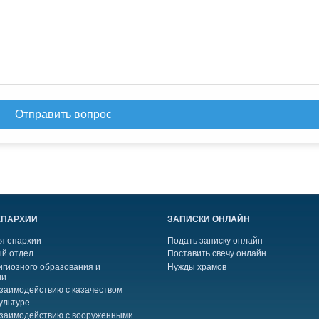
Отправить вопрос
ЕПАРХИИ
ЗАПИСКИ ОНЛАЙН
я епархии
Подать записку онлайн
й отдел
Поставить свечу онлайн
игиозного образования и
Нужды храмов
ии
взаимодействию с казачеством
ультуре
взаимодействию с вооруженными