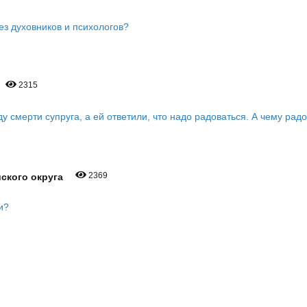
ез духовников и психологов?
2315
 смерти супруга, а ей ответили, что надо радоваться. А чему рад
2369
йского округа
и?