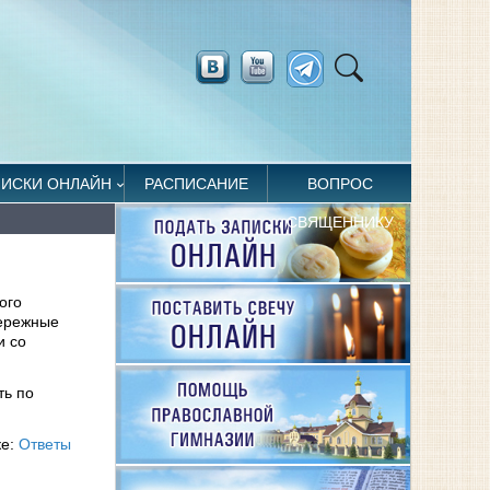
ПИСКИ ОНЛАЙН
РАСПИСАНИЕ
ВОПРОС
СВЯЩЕННИКУ
ого
бережные
и со
ть по
ке:
Ответы