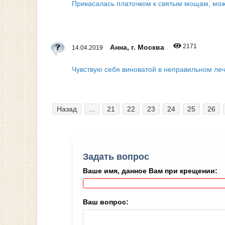
Прикасалась платочком к святым мощам, мож
2171
Анна, г. Москва
14.04.2019
Чувствую себя виноватой в неправильном леч
Назад
...
21
22
23
24
25
26
Задать вопрос
Ваше имя, данное Вам при крещении:
Ваш вопрос: