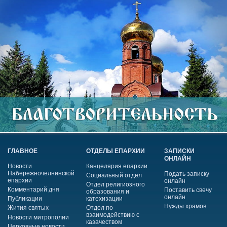
ГЛАВНОЕ
ОТДЕЛЫ ЕПАРХИИ
ЗАПИСКИ
ОНЛАЙН
Новости
Канцелярия епархии
Набережночелнинской
Подать записку
Социальный отдел
епархии
онлайн
Отдел религиозного
Комментарий дня
Поставить свечу
образования и
онлайн
Публикации
катехизации
Нужды храмов
Жития святых
Отдел по
взаимодействию с
Новости митрополии
казачеством
Церковные новости