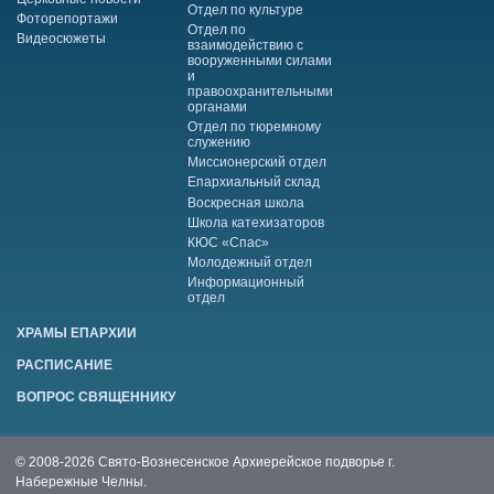
Отдел по культуре
Фоторепортажи
Отдел по
Видеосюжеты
взаимодействию с
вооруженными силами
и
правоохранительными
органами
Отдел по тюремному
служению
Миссионерский отдел
Епархиальный склад
Воскресная школа
Школа катехизаторов
КЮС «Спас»
Молодежный отдел
Информационный
отдел
ХРАМЫ ЕПАРХИИ
РАСПИСАНИЕ
ВОПРОС СВЯЩЕННИКУ
© 2008-2026 Свято-Вознесенское Архиерейское подворье г.
Набережные Челны.