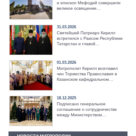
и епископ Мефодий совершили
великое освящение
возрождённого Троицкого храма
в селе Верхний Багряж
31.03.2026
Святейший Патриарх Кирилл
встретился с Раисом Республики
Татарстан и главой
Татарстанской митрополии
01.03.2026
Митрополит Кирилл возглавил
чин Торжества Православия в
Казанском кафедральном
соборе
18.12.2025
Подписано генеральное
соглашение о сотрудничестве
между Министерством
здравоохранения РТ,
Татарстанской митрополией и
ДУМ РТ