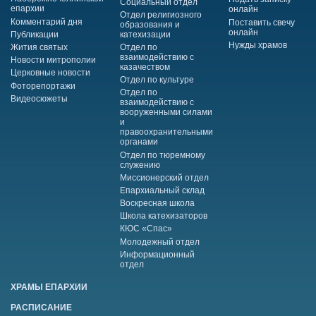
Социальный отдел
епархии
онлайн
Отдел религиозного
Комментарий дня
Поставить свечу
образования и
онлайн
Публикации
катехизации
Нужды храмов
Жития святых
Отдел по
взаимодействию с
Новости митрополии
казачеством
Церковные новости
Отдел по культуре
Фоторепортажи
Отдел по
Видеосюжеты
взаимодействию с
вооруженными силами
и
правоохранительными
органами
Отдел по тюремному
служению
Миссионерский отдел
Епархиальный склад
Воскресная школа
Школа катехизаторов
КЮС «Спас»
Молодежный отдел
Информационный
отдел
ХРАМЫ ЕПАРХИИ
РАСПИСАНИЕ