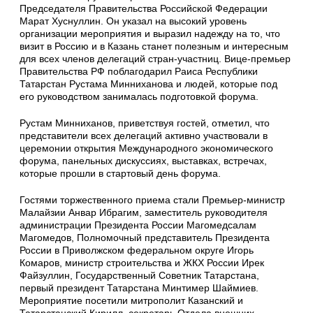
Председателя Правительства Российской Федерации
Марат Хуснуллин. Он указал на высокий уровень
организации мероприятия и выразил надежду на то, что
визит в Россию и в Казань станет полезным и интересным
для всех членов делегаций стран-участниц. Вице-премьер
Правительства РФ поблагодарил Раиса Республики
Татарстан Рустама Минниханова и людей, которые под
его руководством занималась подготовкой форума.
Рустам Минниханов, приветствуя гостей, отметил, что
представители всех делегаций активно участвовали в
церемонии открытия Международного экономического
форума, панельных дискуссиях, выставках, встречах,
которые прошли в стартовый день форума.
Гостями торжественного приема стали Премьер-министр
Малайзии Анвар Ибрагим, заместитель руководителя
администрации Президента России Магомедсалам
Магомедов, Полномочный представитель Президента
России в Приволжском федеральном округе Игорь
Комаров, министр строительства и ЖКХ России Ирек
Файзуллин, Государственный Советник Татарстана,
первый президент Татарстана Минтимер Шаймиев.
Мероприятие посетили митрополит Казанский и
Татарстанский Кирилл, секретарь Отдела внешних