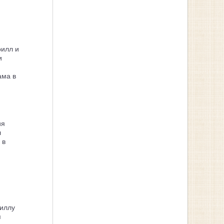
рилл и
и
ама в
ия
л
 в
иллу
я