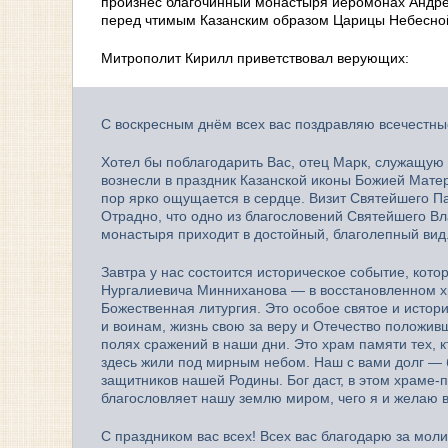
произнёс благочинный монастыря иеромонах Андре
перед чтимым Казанским образом Царицы Небесно
Митрополит Кирилл приветствовал верующих:
С воскресным днём всех вас поздравляю всечестные
Хотел бы поблагодарить Вас, отец Марк, служащую б
вознесли в праздник Казанской иконы Божией Матер
пор ярко ощущается в сердце. Визит Святейшего Па
Отрадно, что одно из благословений Святейшего В
монастыря приходит в достойный, благолепный вид
Завтра у нас состоится историческое событие, кот
Нургалиевича Минниханова — в восстановленном х
Божественная литургия. Это особое святое и истор
и воинам, жизнь свою за веру и Отечество положивш
полях сражений в наши дни. Это храм памяти тех, кт
здесь жили под мирным небом. Наш с вами долг — б
защитников нашей Родины. Бог даст, в этом храме-
благословляет нашу землю миром, чего я и желаю в
С праздником вас всех! Всех вас благодарю за мол