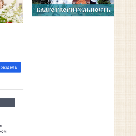
 раздела
л
ком