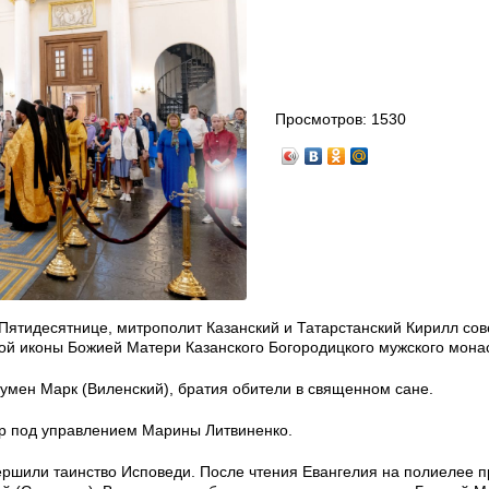
Просмотров:
1530
 Пятидесятнице, митрополит Казанский и Татарстанский Кирилл со
ой иконы Божией Матери Казанского Богородицкого мужского мона
умен Марк (Виленский), братия обители в священном сане.
р под управлением Марины Литвиненко.
ршили таинство Исповеди. После чтения Евангелия на полиелее 