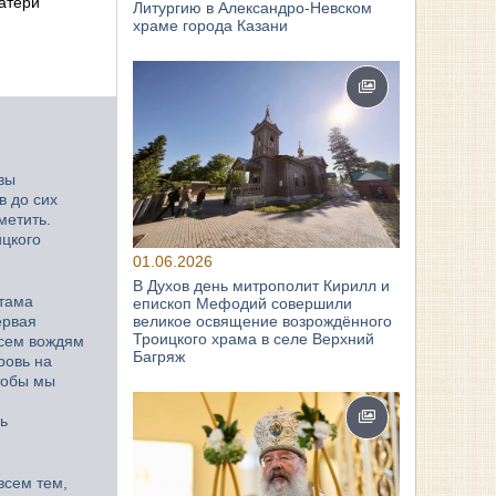
атери
Литургию в Александро-Невском
храме города Казани
вы
в до сих
метить.
ицкого
01.06.2026
В Духов день митрополит Кирилл и
стама
епископ Мефодий совершили
великое освящение возрождённого
ервая
Троицкого храма в селе Верхний
всем вождям
Багряж
ровь на
чтобы мы
ь
всем тем,