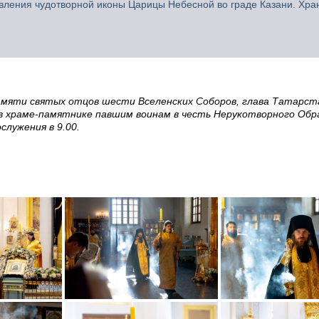
 явления чудотворной иконы Царицы Небесной во граде Казани. Хра
памяти святых отцов шести Вселенских Соборов, глава Татарст
 храме-памятнике павшим воинам в честь Нерукотворного Обр
служения в 9.00.