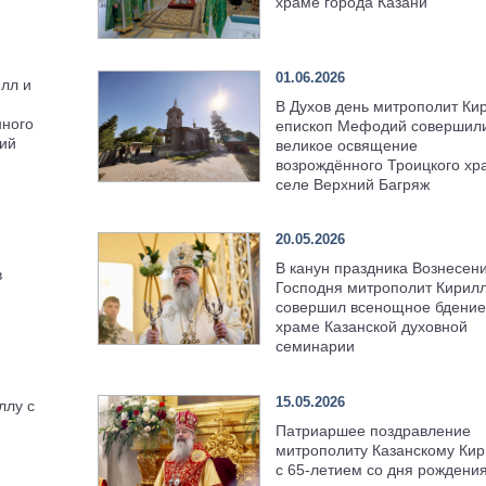
храме города Казани
01.06.2026
лл и
В Духов день митрополит Ки
нного
епископ Мефодий совершил
ний
великое освящение
возрождённого Троицкого хр
селе Верхний Багряж
я
20.05.2026
В канун праздника Вознесен
в
Господня митрополит Кирил
совершил всенощное бдение
храме Казанской духовной
семинарии
15.05.2026
ллу с
Патриаршее поздравление
митрополиту Казанскому Кир
с 65-летием со дня рождени