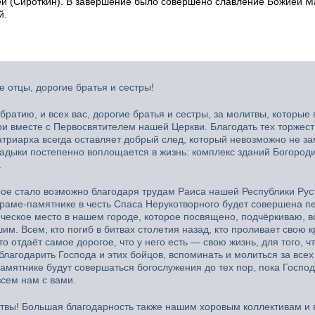
й (Сироткин). В завершение было совершено славление Божией М
й.
 отцы, дорогие братья и сестры!
ратию, и всех вас, дорогие братья и сестры, за молитвы, которые 
и вместе с Первосвятителем нашей Церкви. Благодать тех торжест
триарха всегда оставляет добрый след, который невозможно не за
ладыки постепенно воплощается в жизнь: комплекс зданий Богород
.
орое стало возможно благодаря трудам Раиса нашей Республики Ру
раме-памятнике в честь Спаса Нерукотворного будет совершена п
ическое место в нашем городе, которое посвящено, подчёркиваю, 
им. Всем, кто погиб в битвах столетия назад, кто проливает свою к
о отдаёт самое дорогое, что у него есть — свою жизнь, для того, 
лагодарить Господа и этих бойцов, вспоминать и молиться за всех
памятнике будут совершаться богослужения до тех пор, пока Господ
сем нам с вами.
итвы! Большая благодарность также нашим хоровым коллективам и 