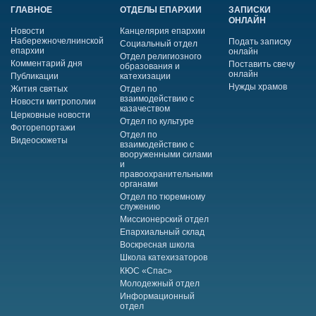
ГЛАВНОЕ
ОТДЕЛЫ ЕПАРХИИ
ЗАПИСКИ
ОНЛАЙН
Новости
Канцелярия епархии
Набережночелнинской
Подать записку
Социальный отдел
епархии
онлайн
Отдел религиозного
Комментарий дня
Поставить свечу
образования и
онлайн
Публикации
катехизации
Нужды храмов
Жития святых
Отдел по
взаимодействию с
Новости митрополии
казачеством
Церковные новости
Отдел по культуре
Фоторепортажи
Отдел по
Видеосюжеты
взаимодействию с
вооруженными силами
и
правоохранительными
органами
Отдел по тюремному
служению
Миссионерский отдел
Епархиальный склад
Воскресная школа
Школа катехизаторов
КЮС «Спас»
Молодежный отдел
Информационный
отдел