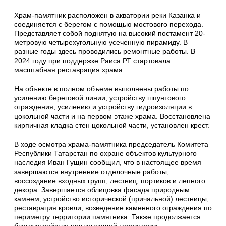
Храм-памятник расположен в акватории реки Казанка и
соединяется с берегом с помощью мостового перехода.
Представляет собой поднятую на высокий постамент 20-
метровую четырехугольную усеченную пирамиду. В
разные годы здесь проводились ремонтные работы. В
2024 году при поддержке Раиса РТ стартовала
масштабная реставрация храма.
На объекте в полном объеме выполнены работы по
усилению береговой линии, устройству шпунтового
ограждения, усилению и устройству гидроизоляции в
цокольной части и на первом этаже храма. Восстановлена
кирпичная кладка стен цокольной части, установлен крест.
В ходе осмотра храма-памятника председатель Комитета
Республики Татарстан по охране объектов культурного
наследия Иван Гущин сообщил, что в настоящее время
завершаются внутренние отделочные работы,
воссоздание входных групп, лестниц, портиков и лепного
декора. Завершается облицовка фасада природным
камнем, устройство исторической (причальной) лестницы,
реставрация кровли, возведение каменного ограждения по
периметру территории памятника. Также продолжается
благоустройство прилегающей территории.