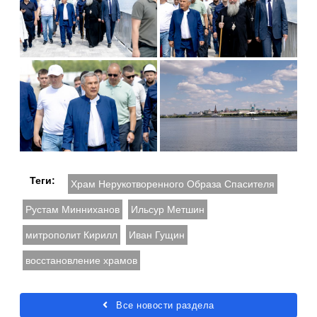
Теги:
Храм Нерукотворенного Образа Спасителя
Рустам Минниханов
Ильсур Метшин
митрополит Кирилл
Иван Гущин
восстановление храмов
Все новости раздела