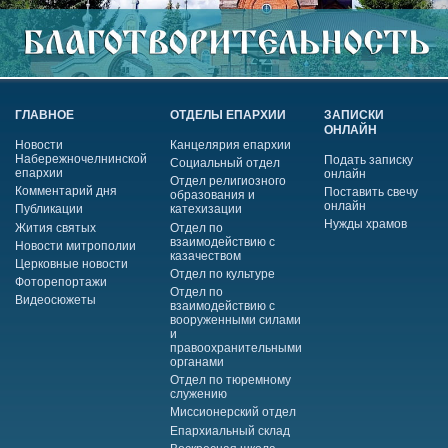
ГЛАВНОЕ
ОТДЕЛЫ ЕПАРХИИ
ЗАПИСКИ
ОНЛАЙН
Новости
Канцелярия епархии
Набережночелнинской
Подать записку
Социальный отдел
епархии
онлайн
Отдел религиозного
Комментарий дня
Поставить свечу
образования и
онлайн
Публикации
катехизации
Нужды храмов
Жития святых
Отдел по
взаимодействию с
Новости митрополии
казачеством
Церковные новости
Отдел по культуре
Фоторепортажи
Отдел по
Видеосюжеты
взаимодействию с
вооруженными силами
и
правоохранительными
органами
Отдел по тюремному
служению
Миссионерский отдел
Епархиальный склад