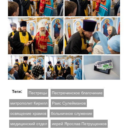
Теги:
Пестрецы
Пестречинское благочиние
митрополит Кирилл
Раис Сулейманов
освящение храмов
больничное служение
медицинский отдел
иерей Ярослав Петрущенков