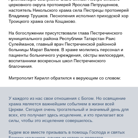
церковного округа протоиерей Ярослав Петрущенков,
настоятель Никольского храма села Пестрецы протоиерей
Владимир Трушков. Песнопения исполнил приходской хор
Троицкого храма села Кощаково.
На богослужении присутствовали глава Пестречинского
муниципального района Республики Татарстан Раис
Сулейманов, главный врач Пестречинской районной
больницы Марат Валеев. В храме молились персонал и
пациенты больничного учреждения, сёстры милосердия,
воспитанники воскресных школ Пестречинского
благочиния.
Митрополит Кирилл обратился к верующим со словом:
У каждого из нас свои отношения с Богом. Но освящение
храма является важнейшим событием в жизни всей
Церкви. Сегодня очень трогательный и значимый день для
всех, кто получает здесь исцеление, и кто прилагает все
силы, чтобы это исцеление совершилось.
Будем все вместе призывать в помощь Господа и святых
Божиих угодников, одним из которых является