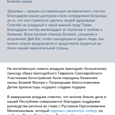
Божием храме.
Здоровье – важная составляющая человеческого счастья.
Благодарим наших докторов и всех сотрудников больницы
за то, что они стремятся сделать людей здоровыми.
Спасибо за усердный и такой важный труд! Также
благодарим сестёр милосердия за терпение и любовь к
ближним. Всем желаем помощи Божией, утешения и
исцеления! Дай Бог, чтобы находящиеся здесь люди, как
можно скорее выздоровели и продолжили трудиться во
благо нашей замечательной страны.
На молитвенную память владыка преподнёс больничному
приходу образ преподобного Гавриила Самтаврийского.
Участникам богослужения были переданы Казанские
иконы Божией Матери с Патриаршим благословением.
Детям архипастырь подарил сладкие подарки.
В завершение владыка отметил, что многие благие дела в
нашей Республике совершаются благодаря поддержке
руководства региона во главе с Рустамом Нургалиевичем
Миннихановым, который
одержал уверенную победу
на