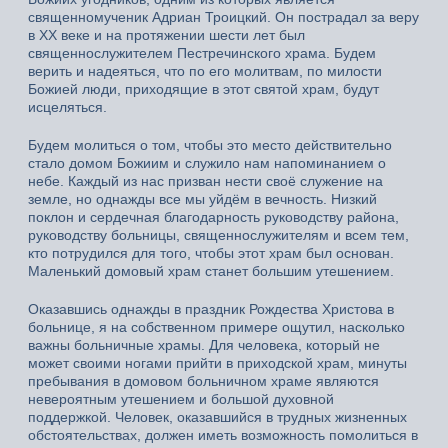
священномученик Адриан Троицкий. Он пострадал за веру
в XX веке и на протяжении шести лет был
священнослужителем Пестречинского храма. Будем
верить и надеяться, что по его молитвам, по милости
Божией люди, приходящие в этот святой храм, будут
исцеляться.
Будем молиться о том, чтобы это место действительно
стало домом Божиим и служило нам напоминанием о
небе. Каждый из нас призван нести своё служение на
земле, но однажды все мы уйдём в вечность. Низкий
поклон и сердечная благодарность руководству района,
руководству больницы, священнослужителям и всем тем,
кто потрудился для того, чтобы этот храм был основан.
Маленький домовый храм станет большим утешением.
Оказавшись однажды в праздник Рождества Христова в
больнице, я на собственном примере ощутил, насколько
важны больничные храмы. Для человека, который не
может своими ногами прийти в приходской храм, минуты
пребывания в домовом больничном храме являются
невероятным утешением и большой духовной
поддержкой. Человек, оказавшийся в трудных жизненных
обстоятельствах, должен иметь возможность помолиться в