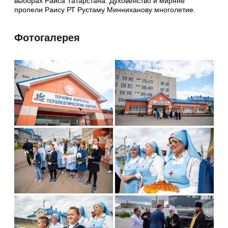
выборах Раиса Татарстана. Духовенство и миряне
пропели Раису РТ Рустаму Минниханову многолетие.
Фотогалерея