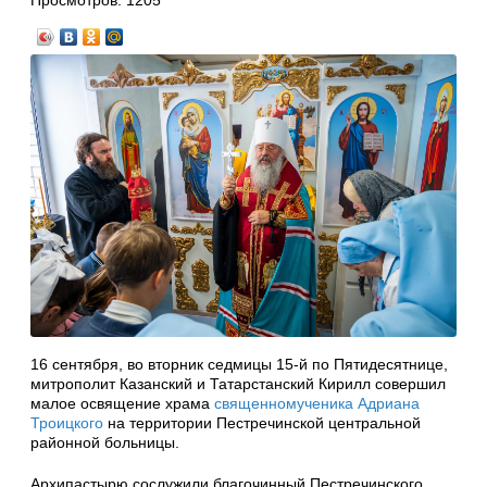
Просмотров:
1205
16 сентября, во вторник седмицы 15-й по Пятидесятнице,
митрополит Казанский и Татарстанский Кирилл совершил
малое освящение храма
священномученика Адриана
Троицкого
на территории Пестречинской центральной
районной больницы.
Архипастырю сослужили благочинный Пестречинского