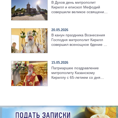
В Духов день митрополит
Кирилл и епископ Мефодий
совершили великое освящение
возрождённого Троицкого
храма в селе Верхний Багряж
20.05.2026
В канун праздника Вознесения
Господня митрополит Кирилл
совершил всенощное бдение в
храме Казанской духовной
семинарии
15.05.2026
Патриаршее поздравление
митрополиту Казанскому
Кириллу с 65-летием со дня
рождения