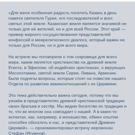
«Для меня особенная радость посетить Казань в день
памяти святителя Гурия, его последователей и всех
святых этой земли. Казанская земля является значимой не
только для её жителей, но и для всей России. Этот край —
пример мирного сосуществования представителей
конфессий и межрелигиозного диалога, который важен не
только для России, но и для всего мира.
На встрече мы поговорили о том сокровище для всего
мира, каким является христианство на древней земле
Египта, в Эфиопии, об индийских христианах, о верующих
Месопотамии, святой земли Сирии, Ливана, Армении.
Были подняты вопросы, которые стоят на повестке нашего
Отдела по развитию взаимоотношений с их Церквями.
Эта тема действительно важна сегодня, потому что мы
узнаём в представителях древней христианской традиции
своих братьев и сестёр. Мы видим богатство их традиции и
то, что во многом она совпадает с нашей. А в каких-то
аспектах, как, например, в монашестве, обмен опытом
способен обогатить и нас, и представителей Древних
Церквей», — прокомментировал встречу иеромонах
Стефан (Игумнов).