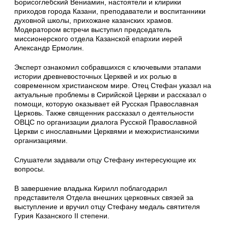
Борисоглебский Вениамин, настоятели и клирики
приходов города Казани, преподаватели и воспитанники
духовной школы, прихожане казанских храмов.
Модератором встречи выступил председатель
миссионерского отдела Казанской епархии иерей
Александр Ермолин.
Эксперт ознакомил собравшихся с ключевыми этапами
истории древневосточных Церквей и их ролью в
современном христианском мире. Отец Стефан указал на
актуальные проблемы в Сирийской Церкви и рассказал о
помощи, которую оказывает ей Русская Православная
Церковь. Также священник рассказал о деятельности
ОВЦС по организации диалога Русской Православной
Церкви с инославными Церквями и межхристианскими
организациями.
Слушатели задавали отцу Стефану интересующие их
вопросы.
В завершение владыка Кирилл поблагодарил
представителя Отдела внешних церковных связей за
выступление и вручил отцу Стефану медаль святителя
Гурия Казанского II степени.