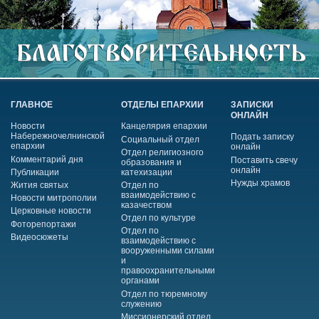
ГЛАВНОЕ
ОТДЕЛЫ ЕПАРХИИ
ЗАПИСКИ
ОНЛАЙН
Новости
Канцелярия епархии
Набережночелнинской
Подать записку
Социальный отдел
епархии
онлайн
Отдел религиозного
Комментарий дня
Поставить свечу
образования и
онлайн
Публикации
катехизации
Нужды храмов
Жития святых
Отдел по
взаимодействию с
Новости митрополии
казачеством
Церковные новости
Отдел по культуре
Фоторепортажи
Отдел по
Видеосюжеты
взаимодействию с
вооруженными силами
и
правоохранительными
органами
Отдел по тюремному
служению
Миссионерский отдел