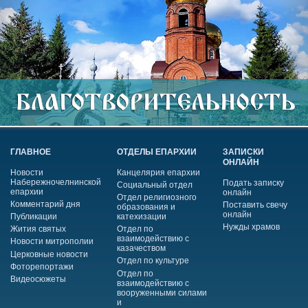
ГЛАВНОЕ
ОТДЕЛЫ ЕПАРХИИ
ЗАПИСКИ
ОНЛАЙН
Новости
Канцелярия епархии
Набережночелнинской
Подать записку
Социальный отдел
епархии
онлайн
Отдел религиозного
Комментарий дня
Поставить свечу
образования и
онлайн
Публикации
катехизации
Нужды храмов
Жития святых
Отдел по
взаимодействию с
Новости митрополии
казачеством
Церковные новости
Отдел по культуре
Фоторепортажи
Отдел по
Видеосюжеты
взаимодействию с
вооруженными силами
и