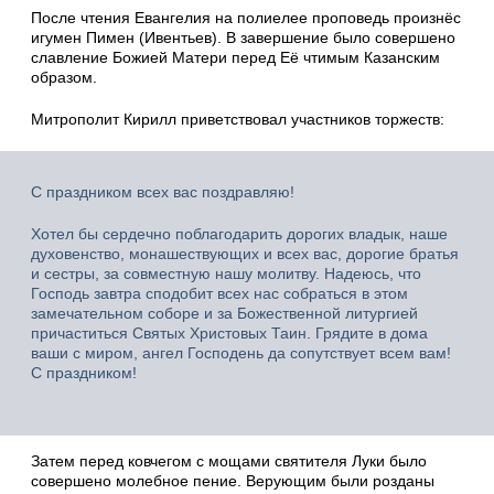
После чтения Евангелия на полиелее проповедь произнёс
игумен Пимен (Ивентьев). В завершение было совершено
славление Божией Матери перед Её чтимым Казанским
образом.
Митрополит Кирилл приветствовал участников торжеств:
С праздником всех вас поздравляю!
Хотел бы сердечно поблагодарить дорогих владык, наше
духовенство, монашествующих и всех вас, дорогие братья
и сестры, за совместную нашу молитву. Надеюсь, что
Господь завтра сподобит всех нас собраться в этом
замечательном соборе и за Божественной литургией
причаститься Святых Христовых Таин. Грядите в дома
ваши с миром, ангел Господень да сопутствует всем вам!
С праздником!
Затем перед ковчегом с мощами святителя Луки было
совершено молебное пение. Верующим были розданы