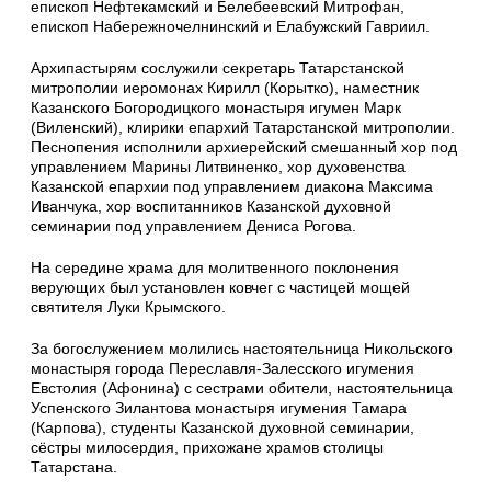
епископ Нефтекамский и Белебеевский Митрофан,
епископ Набережночелнинский и Елабужский Гавриил.
Архипастырям сослужили секретарь Татарстанской
митрополии иеромонах Кирилл (Корытко), наместник
Казанского Богородицкого монастыря игумен Марк
(Виленский), клирики епархий Татарстанской митрополии.
Песнопения исполнили архиерейский смешанный хор под
управлением Марины Литвиненко, хор духовенства
Казанской епархии под управлением диакона Максима
Иванчука, хор воспитанников Казанской духовной
семинарии под управлением Дениса Рогова.
На середине храма для молитвенного поклонения
верующих был установлен ковчег с частицей мощей
святителя Луки Крымского.
За богослужением молились настоятельница Никольского
монастыря города Переславля-Залесского игумения
Евстолия (Афонина) с сестрами обители, настоятельница
Успенского Зилантова монастыря игумения Тамара
(Карпова), студенты Казанской духовной семинарии,
сёстры милосердия, прихожане храмов столицы
Татарстана.