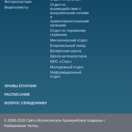
Фоторепортажи
Отдел по
Видеосюжеты
взаимодействию с
вооруженными силами
и
правоохранительными
органами
Отдел по тюремному
служению
Миссионерский отдел
Епархиальный склад
Воскресная школа
Школа катехизаторов
КЮС «Спас»
Молодежный отдел
Информационный
отдел
ХРАМЫ ЕПАРХИИ
РАСПИСАНИЕ
ВОПРОС СВЯЩЕННИКУ
© 2008-2026 Свято-Вознесенское Архиерейское подворье г.
Набережные Челны.