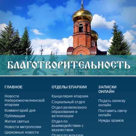
ГЛАВНОЕ
ОТДЕЛЫ ЕПАРХИИ
ЗАПИСКИ
ОНЛАЙН
Новости
Канцелярия епархии
Набережночелнинской
Подать записку
Социальный отдел
епархии
онлайн
Отдел религиозного
Комментарий дня
Поставить свечу
образования и
онлайн
Публикации
катехизации
Нужды храмов
Жития святых
Отдел по
взаимодействию с
Новости митрополии
казачеством
Церковные новости
Отдел по культуре