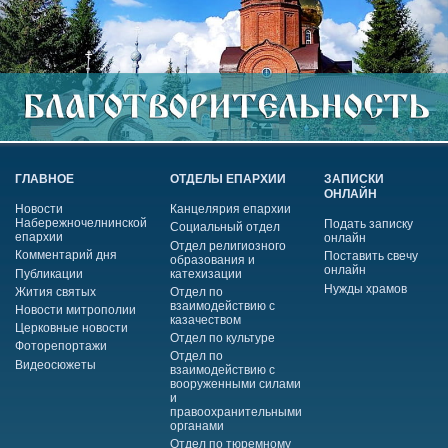
ГЛАВНОЕ
ОТДЕЛЫ ЕПАРХИИ
ЗАПИСКИ
ОНЛАЙН
Новости
Канцелярия епархии
Набережночелнинской
Подать записку
Социальный отдел
епархии
онлайн
Отдел религиозного
Комментарий дня
Поставить свечу
образования и
онлайн
Публикации
катехизации
Нужды храмов
Жития святых
Отдел по
взаимодействию с
Новости митрополии
казачеством
Церковные новости
Отдел по культуре
Фоторепортажи
Отдел по
Видеосюжеты
взаимодействию с
вооруженными силами
и
правоохранительными
органами
Отдел по тюремному