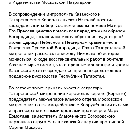
и Издательства Московской Патриархии.
В сопровождении митрополита Казанского и
Татарстанского Кирилла епископ Николай посетил
кафедральный собор Казанской иконы Божией Матери.
Его Преосвященство помолился перед чтимым образом
Богородицы, поклонился месту обретения чудотворной
иконы Царицы Небесной в Пещерном храме в честь
Рождества Пресвятой Богородицы. Глава Татарстанской
митрополии рассказал епископу Николаю об истории
монастыря, о ходе восстановительных работ в обители.
Архипастырь отметил, что старинные монастыри и храмы
Казанского края возрождаются при непосредственной
поддержке руководства Республики Татарстан.
Во встрече также приняли участие секретарь
Татарстанской митрополии иеромонах Кирилл (Корытко),
председатель межъепархиального отдела Московской
митрополии по взаимодействию с Вооружёнными силами
и правоохранительными органами протоиерей Марк
Ермолаев, заместитель благочинного Богородского
церковного округа Балашихинской епархии протоиерей
Сергий Макаров.