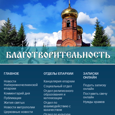
ГЛАВНОЕ
ОТДЕЛЫ ЕПАРХИИ
ЗАПИСКИ
ОНЛАЙН
Новости
Канцелярия епархии
Набережночелнинской
Подать записку
Социальный отдел
епархии
онлайн
Отдел религиозного
Комментарий дня
Поставить свечу
образования и
онлайн
Публикации
катехизации
Нужды храмов
Жития святых
Отдел по
взаимодействию с
Новости митрополии
казачеством
Церковные новости
Отдел по культуре