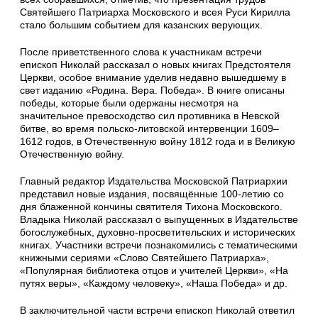
Святейшего Патриарха Московского и всея Руси Кирилла
стало большим событием для казанских верующих.
После приветственного слова к участникам встречи
епископ Николай рассказал о новых книгах Предстоятеля
Церкви, особое внимание уделив недавно вышедшему в
свет изданию «Родина. Вера. Победа». В книге описаны
победы, которые были одержаны несмотря на
значительное превосходство сил противника в Невской
битве, во время польско-литовской интервенции 1609–
1612 годов, в Отечественную войну 1812 года и в Великую
Отечественную войну.
Главный редактор Издательства Московской Патриархии
представил новые издания, посвящённые 100-летию со
дня блаженной кончины святителя Тихона Московского.
Владыка Николай рассказал о выпущенных в Издательстве
богослужебных, духовно-просветительских и исторических
книгах. Участники встречи познакомились с тематическими
книжными сериями «Слово Святейшего Патриарха»,
«Популярная библиотека отцов и учителей Церкви», «На
путях веры», «Каждому человеку», «Наша Победа» и др.
В заключительной части встречи епископ Николай ответил