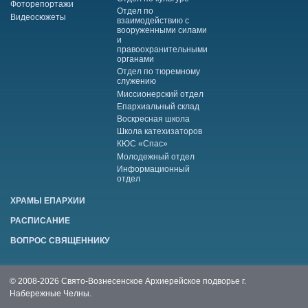
Фоторепортажи
Отдел по
Видеосюжеты
взаимодействию с
вооруженными силами
и
правоохранительными
органами
Отдел по тюремному
служению
Миссионерский отдел
Епархиальный склад
Воскресная школа
Школа катехизаторов
КЮС «Спас»
Молодежный отдел
Информационный
отдел
ХРАМЫ ЕПАРХИИ
РАСПИСАНИЕ
ВОПРОС СВЯЩЕННИКУ
© 2008-2026 Свято-Вознесенское Архиерейское подворье г.
Набережные Челны.