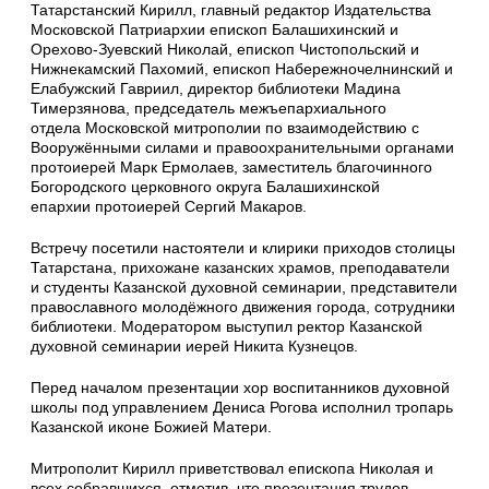
Татарстанский Кирилл, главный редактор Издательства
Московской Патриархии епископ Балашихинский и
Орехово-Зуевский Николай, епископ Чистопольский и
Нижнекамский Пахомий, епископ Набережночелнинский и
Елабужский Гавриил, директор библиотеки Мадина
Тимерзянова, председатель межъепархиального
отдела Московской митрополии по взаимодействию с
Вооружёнными силами и правоохранительными органами
протоиерей Марк Ермолаев, заместитель благочинного
Богородского церковного округа Балашихинской
епархии протоиерей Сергий Макаров.
Встречу посетили настоятели и клирики приходов столицы
Татарстана, прихожане казанских храмов, преподаватели
и студенты Казанской духовной семинарии, представители
православного молодёжного движения города, сотрудники
библиотеки. Модератором выступил ректор Казанской
духовной семинарии иерей Никита Кузнецов.
Перед началом презентации хор воспитанников духовной
школы под управлением Дениса Рогова исполнил тропарь
Казанской иконе Божией Матери.
Митрополит Кирилл приветствовал епископа Николая и
всех собравшихся, отметив, что презентация трудов