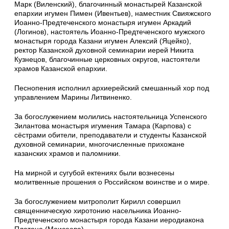
Марк (Виленский), благочинный монастырей Казанской
епархии игумен Пимен (Ивентьев), наместник Свияжского
Иоанно-Предтеченского монастыря игумен Аркадий
(Логинов), настоятель Иоанно-Предтеченского мужского
монастыря города Казани игумен Алексий (Яцейко),
ректор Казанской духовной семинарии иерей Никита
Кузнецов, благочинные церковных округов, настоятели
храмов Казанской епархии.
Песнопения исполнил архиерейский смешанный хор под
управлением Марины Литвиненко.
За богослужением молились настоятельница Успенского
Зилантова монастыря игумения Тамара (Карпова) с
сёстрами обители, преподаватели и студенты Казанской
духовной семинарии, многочисленные прихожане
казанских храмов и паломники.
На мирной и сугубой ектениях были вознесены
молитвенные прошения о Российском воинстве и о мире.
За богослужением митрополит Кирилл совершил
священническую хиротонию насельника Иоанно-
Предтеченского монастыря города Казани иеродиакона
Платона (Моисеева).