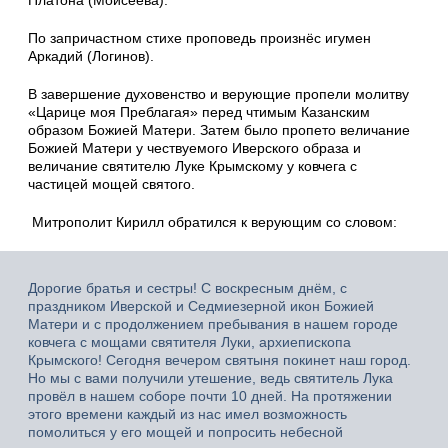
По запричастном стихе проповедь произнёс игумен
Аркадий (Логинов).
В завершение духовенство и верующие пропели молитву
«Царице моя Преблагая» перед чтимым Казанским
образом Божией Матери. Затем было пропето величание
Божией Матери у чествуемого Иверского образа и
величание святителю Луке Крымскому у ковчега с
частицей мощей святого.
Митрополит Кирилл обратился к верующим со словом:
Дорогие братья и сестры! С воскресным днём, с
праздником Иверской и Седмиезерной икон Божией
Матери и с продолжением пребывания в нашем городе
ковчега с мощами святителя Луки, архиепископа
Крымского! Сегодня вечером святыня покинет наш город.
Но мы с вами получили утешение, ведь святитель Лука
провёл в нашем соборе почти 10 дней. На протяжении
этого времени каждый из нас имел возможность
помолиться у его мощей и попросить небесной