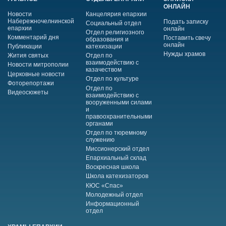
ОНЛАЙН
Новости
Канцелярия епархии
Набережночелнинской
Подать записку
Социальный отдел
епархии
онлайн
Отдел религиозного
Комментарий дня
Поставить свечу
образования и
онлайн
Публикации
катехизации
Нужды храмов
Жития святых
Отдел по
взаимодействию с
Новости митрополии
казачеством
Церковные новости
Отдел по культуре
Фоторепортажи
Отдел по
Видеосюжеты
взаимодействию с
вооруженными силами
и
правоохранительными
органами
Отдел по тюремному
служению
Миссионерский отдел
Епархиальный склад
Воскресная школа
Школа катехизаторов
КЮС «Спас»
Молодежный отдел
Информационный
отдел