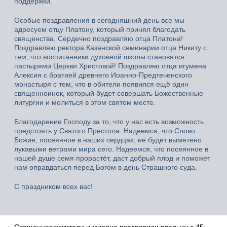
поддержки.
Особые поздравления в сегодняшний день все мы
адресуем отцу Платону, который принял благодать
священства. Сердечно поздравляю отца Платона!
Поздравляю ректора Казанской семинарии отца Никиту с
тем, что воспитанники духовной школы становятся
пастырями Церкви Христовой! Поздравляю отца игумена
Алексия с братией древнего Иоанно-Предтеченского
монастыря с тем, что в обители появился ещё один
священноинок, который будет совершать Божественные
литургии и молиться в этом святом месте.
Благодарение Господу за то, что у нас есть возможность
предстоять у Святого Престола. Надеемся, что Слово
Божие, посеянное в наших сердцах, не будет выметено
лукавыми ветрами мира сего. Надеемся, что посеянное в
нашей душе семя прорастёт, даст добрый плод и поможет
нам оправдаться перед Богом в день Страшного суда.
С праздником всех вас!
Священнослужители и миряне поздравили владыку с 45-