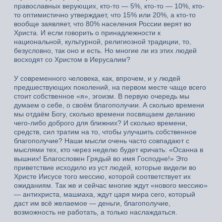
православных верующих, кто-то — 5%, кто-то — 10%, кто-
то оптимистично утверждает, что 15% или 20%, а кто-то
вообще заявляет, что 80% населения России верят во
Христа. И если говорить о принадлежности к
национальной, культурной, религиозной традиции, то,
безусловно, так оно и есть. Но многие ли из этих людей
восходят со Христом в Иерусалим?
У современного человека, как, впрочем, и у людей
предшествующих поколений, на первом месте чаще всего
стоит собственное «я», эгоизм. В первую очередь мы
думаем о себе, о своём благополучии. А сколько времени
мы отдаём Богу, сколько времени посвящаем деланию
чего-либо доброго для ближних? И сколько времени,
средств, сил тратим на то, чтобы улучшить собственное
благополучие? Наши мысли очень часто совпадают с
мыслями тех, кто через неделю будет кричать: «Осанна в
вышних! Благословен Грядый во имя Господне!» Это
приветствие исходило из уст людей, которые видели во
Христе Иисусе того мессию, которой соответствует их
ожиданиям. Так же и сейчас многие ждут «нового мессию»
— антихриста, машиаха, ждут царя мира сего, который
даст им всё желаемое — деньги, благополучие,
возможность не работать, а только наслаждаться.