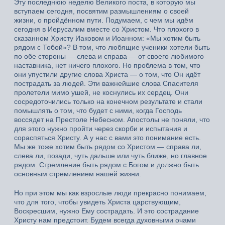
Эту последнюю неделю Великого поста, в которую мы
вступаем сегодня, посвятим размышлениям о своей
жизни, о пройдённом пути. Подумаем, с чем мы идём
сегодня в Иерусалим вместе со Христом. Что плохого в
сказанном Христу Иаковом и Иоанном: «Мы хотим быть
рядом с Тобой»? В том, что любящие ученики хотели быть
по обе стороны — слева и справа — от своего любимого
наставника, нет ничего плохого. Но проблема в том, что
они упустили другие слова Христа — о том, что Он идёт
пострадать за людей. Эти важнейшие слова Спасителя
пролетели мимо ушей, не коснулись их сердец. Они
сосредоточились только на конечном результате и стали
помышлять о том, что будет с ними, когда Господь
воссядет на Престоле Небесном. Апостолы не поняли, что
для этого нужно пройти через скорби и испытания и
сораспяться Христу. А у нас с вами это понимание есть.
Мы же тоже хотим быть рядом со Христом — справа ли,
слева ли, позади, чуть дальше или чуть ближе, но главное
рядом. Стремление быть рядом с Богом и должно быть
основным стремлением нашей жизни.
Но при этом мы как взрослые люди прекрасно понимаем,
что для того, чтобы увидеть Христа царствующим,
Воскресшим, нужно Ему сострадать. И это сострадание
Христу нам предстоит. Будем всегда духовными очами