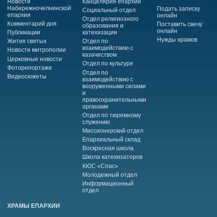
Новости
Канцелярия епархии
Набережночелнинской
Подать записку
Социальный отдел
епархии
онлайн
Отдел религиозного
Комментарий дня
Поставить свечу
образования и
онлайн
Публикации
катехизации
Нужды храмов
Жития святых
Отдел по
взаимодействию с
Новости митрополии
казачеством
Церковные новости
Отдел по культуре
Фоторепортажи
Отдел по
Видеосюжеты
взаимодействию с
вооруженными силами
и
правоохранительными
органами
Отдел по тюремному
служению
Миссионерский отдел
Епархиальный склад
Воскресная школа
Школа катехизаторов
КЮС «Спас»
Молодежный отдел
Информационный
отдел
ХРАМЫ ЕПАРХИИ