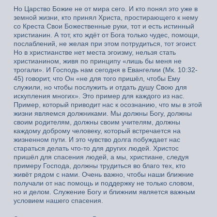
Но Царство Божие не от мира сего. И кто понял это уже в
земной жизни, кто принял Христа, простирающего к нему
со Креста Свои Божественные руки, тот и есть истинный
христианин. А тот, кто ждёт от Бога только чудес, помощи,
послаблений, не желая при этом потрудиться, тот эгоист.
Но в христианстве нет места эгоизму, нельзя стать
христианином, живя по принципу «лишь бы меня не
трогали». И Господь нам сегодня в Евангелии (Мк. 10:32-
45) говорит, что Он «не для того пришёл, чтобы Ему
служили, но чтобы послужить и отдать душу Свою для
искупления многих». Это пример для каждого из нас.
Пример, который приводит нас к осознанию, что мы в этой
жизни являемся должниками. Мы должны Богу, должны
своим родителям, должны своим учителям, должны
каждому доброму человеку, который встречается на
жизненном пути. И это чувство долга побуждает нас
стараться делать что-то для других людей. Христос
пришёл для спасения людей, а мы, христиане, следуя
примеру Господа, должны трудиться во благо тех, кто
живёт рядом с нами. Очень важно, чтобы наши ближние
получали от нас помощь и поддержку не только словом,
но и делом. Служение Богу и ближним является важным
условием нашего спасения.