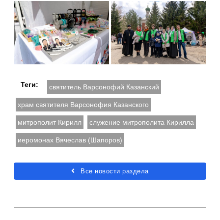
Теги:
святитель Варсонофий Казанский
храм святителя Варсонофия Казанского
митрополит Кирилл
служение митрополита Кирилла
иеромонах Вячеслав (Шапоров)
Все новости раздела