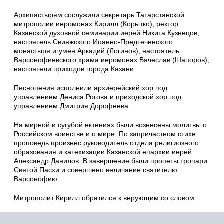
Архипастырям сослужили секретарь Татарстанской
митрополии иеромонах Кирилл (Корытко), ректор
Казанской духовной семинарии иерей Никита Кузнецов,
настоятель Свияжского Иоанно-Предтеченского
монастыря игумен Аркадий (Логинов), настоятель
Варсонофиевского храма иеромонах Вячеслав (Шапоров),
настоятели приходов города Казани.
Песнопения исполнили архиерейский хор под
управлением Дениса Рогова и приходской хор под
управлением Дмитрия Дорофеева.
На мирной и сугубой ектениях были вознесены молитвы о
Российском воинстве и о мире. По запричастном стихе
проповедь произнёс руководитель отдела религиозного
образования и катехизации Казанской епархии иерей
Александр Данилов. В завершение были пропеты тропари
Святой Пасхи и совершено величание святителю
Варсонофию.
Митрополит Кирилл обратился к верующим со словом: