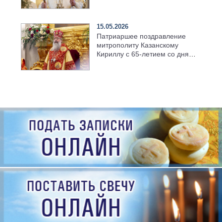
храме Казанской духовной
семинарии
15.05.2026
Патриаршее поздравление
митрополиту Казанскому
Кириллу с 65-летием со дня
рождения