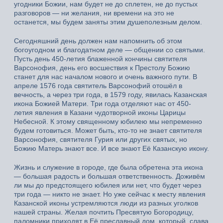
угодники Божии, нам будет не до сплетен, не до пустых
разговоров — ни желания, ни времени на это не
останется, мы будем заняты этим душеполезным делом.
Сегодняшний день должен нам напомнить об этом
богоугодном и благодатном деле — общении со святыми.
Пусть день 450-летия блаженной кончины святителя
Варсонофия, день его восшествия к Престолу Божию
станет для нас началом нового и очень важного пути. В
апреле 1576 года святитель Варсонофий отошёл в
вечность, а через три года, в 1579 году, явилась Казанская
икона Божией Матери. Три года отделяют нас от 450-
летия явления в Казани чудотворной иконы Царицы
Небесной. К этому священному юбилею мы непременно
будем готовиться. Может быть, кто-то не знает святителя
Варсонофия, святителя Гурия или других святых, но
Божию Матерь знают все. И все знают Её Казанскую икону.
Жизнь и служение в городе, где была обретена эта икона
— большая радость и большая ответственность. Доживём
ли мы до предстоящего юбилея или нет, что будет через
три года — никто не знает. Но уже сейчас к месту явления
Казанской иконы устремляются люди из разных уголков
нашей страны. Желая почтить Пресвятую Богородицу,
паломники приходят в Её преславный дом, который, слава