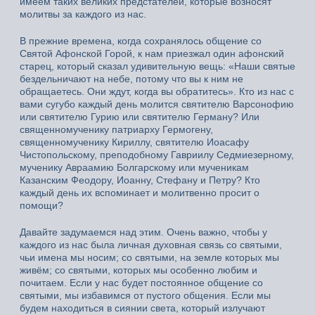
имеем таких великих предстателей, которые возносят
молитвы за каждого из нас.
В прежние времена, когда сохранялось общение со
Святой Афонской Горой, к нам приезжал один афонский
старец, который сказал удивительную вещь: «Наши святые
бездельничают на небе, потому что вы к ним не
обращаетесь. Они ждут, когда вы обратитесь». Кто из нас с
вами сугубо каждый день молится святителю Варсонофию
или святителю Гурию или святителю Герману? Или
священномученику патриарху Гермогену,
священномученику Кириллу, святителю Иоасафу
Чистопольскому, преподобному Гавриилу Седмиезерному,
мученику Авраамию Болгарскому или мученикам
Казанским Феодору, Иоанну, Стефану и Петру? Кто
каждый день их вспоминает и молитвенно просит о
помощи?
Давайте задумаемся над этим. Очень важно, чтобы у
каждого из нас была личная духовная связь со святыми,
чьи имена мы носим; со святыми, на земле которых мы
живём; со святыми, которых мы особенно любим и
почитаем. Если у нас будет постоянное общение со
святыми, мы избавимся от пустого общения. Если мы
будем находиться в сиянии света, который излучают