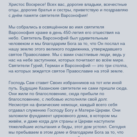
Христос Воскресе! Всех вас, дорогие владыки, всечестные
отцы, дорогие братья и сестры, приветствую и поздравляю
с днём памяти святителя Варсонофия!
Мы собрались в освящённом во имя святителя
Варсонофия храме в день 450-летия его отшествия на
небо. Святитель Варсонофий был удивительным
человеком и мы благодарим Бога за то, что Он послал на
нашу землю этого великого подвижника, утверждавшего
святое Православие. Мы с вами счастливые люди, ведь у
нас на небе заступники, которых почитают во всём мире.
Святители Гурий, Герман и Варсонофий — это три столпа,
на которых зиждется святое Православие на этой земле.
Господь Сам ставит Своих избранников на тот или иной
путь. Будущие Казанские святители не сами пришли сюда.
Они жили по благословению, сюда прибыли по
благословению, с любовью исполняли свой долг.
Несмотря на физические немощи, каждый всего себя
отдавал служению Господу Богу и Матери-Церкви. Они
заложили фундамент церковного дома, в котором мы
живём, и даже когда для страны и Церкви наступили
тяжелейшие испытания и беды, этот дом устоял. Сегодня
мы пребываем в этом доме и благодарим Бога за то, что