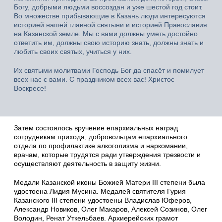
Богу, добрыми людьми воссоздан и уже шестой год стоит.
Во множестве прибывающие в Казань люди интересуются
историей нашей главной святыни и историей Православия
на Казанской земле. Мы с вами должны уметь достойно
ответить им, должны свою историю знать, должны знать и
любить своих святых, учиться у них.
Их святыми молитвами Господь Бог да спасёт и помилует
всех нас с вами. С праздником всех вас! Христос
Воскресе!
Затем состоялось вручение епархиальных наград
сотрудникам прихода, добровольцам епархиального
отдела по профилактике алкоголизма и наркомании,
врачам, которые трудятся ради утверждения трезвости и
осуществляют деятельность в защиту жизни.
Медали Казанской иконы Божией Матери III степени была
удостоена Лидия Мусина. Медалей святителя Гурия
Казанского III степени удостоены Владислав Юферов,
Александр Новиков, Олег Макаров, Алексей Созинов, Олег
Володин, Ренат Уткельбаев. Архиерейских грамот