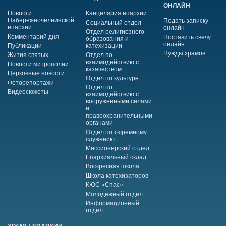
ОНЛАЙН
Новости
Канцелярия епархии
Набережночелнинской
Подать записку
Социальный отдел
епархии
онлайн
Отдел религиозного
Комментарий дня
Поставить свечу
образования и
онлайн
Публикации
катехизации
Нужды храмов
Жития святых
Отдел по
взаимодействию с
Новости митрополии
казачеством
Церковные новости
Отдел по культуре
Фоторепортажи
Отдел по
Видеосюжеты
взаимодействию с
вооруженными силами
и
правоохранительными
органами
Отдел по тюремному
служению
Миссионерский отдел
Епархиальный склад
Воскресная школа
Школа катехизаторов
КЮС «Спас»
Молодежный отдел
Информационный
отдел