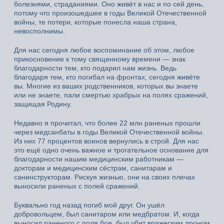
болезнями, страданиями. Оно живёт в нас и по сей день,
потому что произошедшее в годы Великой Отечественной
войны, те потери, которые понесла наша страна,
невосполнимы.
Для нас сегодня любое воспоминание об этом, любое
прикосновение к тому священному времени — знак
благодарности тем, кто подарил нам жизнь. Ведь
благодаря тем, кто погибал на фронтах, сегодня живёте
вы. Многие из ваших родственников, которых вы знаете
или не знаете, пали смертью храбрых на полях сражений,
защищая Родину.
Недавно я прочитал, что более 22 млн раненых прошли
через медсанбаты в годы Великой Отечественной войны.
Из них 77 процентов воинов вернулись в строй. Для нас
это ещё одно очень важное и трогательное основание для
благодарности нашим медицинским работникам —
докторам и медицинским сёстрам, санитарам и
санинструкторам. Рискуя жизнью, они на своих плечах
выносили раненых с полей сражений.
Буквально год назад погиб мой друг. Он ушёл
добровольцем, был санитаром или медбратом. И, когда
выносил раненого с поля боя, был убит вражеским дроном