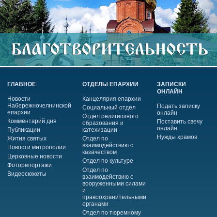
ГЛАВНОЕ
ОТДЕЛЫ ЕПАРХИИ
ЗАПИСКИ
ОНЛАЙН
Новости
Канцелярия епархии
Набережночелнинской
Подать записку
Социальный отдел
епархии
онлайн
Отдел религиозного
Комментарий дня
Поставить свечу
образования и
онлайн
Публикации
катехизации
Нужды храмов
Жития святых
Отдел по
взаимодействию с
Новости митрополии
казачеством
Церковные новости
Отдел по культуре
Фоторепортажи
Отдел по
Видеосюжеты
взаимодействию с
вооруженными силами
и
правоохранительными
органами
Отдел по тюремному