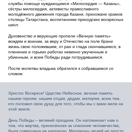
службы помощи нуждающимся «Милосердие — Казань»,
сёстры милосердия, активисты православного
молодёжного движения города Казани, прихожане храмов
столицы Татарстана, воспитанники приходских воскресных
школ.
Духовенство и верующие пропели «Вечную память»
вождям и воинам, за веру и Отечество на поле брани
жизнь свою положившим, от ран и глада скончавшимся, в
пленении и горьких работах невинно умученным и
убиенным, и всем Победы ради потрудившимся.
После молитвы владыка обратился к собравшимся со
словом:
Христос Воскресе! Царство Небесное, вечная память
нашим героям, нашим отцам, дедам, матерям, всем тем,
кто положил свою душу для того, чтобы мы с вами жили на
этой земле.
День Победы – великий праздник. Он напоминает нам о
том, что жертва, принесённая за спасение человечества,
была совершена не напрасно. Миллионы людей не просто