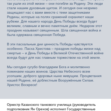
так ушли из этой жизни – они погибли за Родину. Эти люди
стали нашим духовным щитом. И сегодня они незримо
защищают нас с вами вместе с теми защитниками
Родины, которые на полях сражений охраняют наши
рубежи. Для нашего народа День Победы всегда будет
великим, славным и вечно памятным днём. Недаром этот
праздник называют священным. Шла священная война и
была одержана священная Победа.
В эти пасхальные дни ценность Победы чувствуется
особенно. Пасха Христова – праздник победы жизни над
смертью – и День Победы в Великой Отечественной войне
всегда будут для нас главным торжеством на этой земле.
Мы сегодня сугубо благодарим Бога и молитвенно
поминаем наших воинов. Царства Небесного всем
усопшим, доброго здоровья ныне живущим. Процветания
нашей Родине, её доблестным Вооружённым Силам.
Христос Воскресе!
Оркестр Казанского танкового училища (руководитель
подполковник Ян Орехов) исполнил Государственные