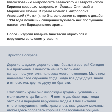
благословению митрополита Казанского и Татарстанского
Кирилла совершил митрополит Йошкар-Олинский и
Марийский Иоанн. В храме молился митрополит
Анастасий (Меткин), по благословению которого с декабря
1994 года почивший священнослужитель нёс послушание
настоятеля Варваринского храма.
После Литургии владыка Анастасий обратился к
верующим со словом утешения:
Христос Воскресе!
Дорогие владыки, дорогие отцы, братья и сестры! Сегодня
мы провожаем в вечность нашего любимого
священнослужителя, человека моего поколения. Мы с ним
начинали своё служение тогда, когда все друг друга знали
и относились друг ко другу по-братски.
Этот святой храм был возрождён трудами, усилиями и
молитвами отца Виталия. Я помню далёкие годы, когда
этот храм передали верующим людям. Отец Виталий
много потрудился, чтобы храм вновь стал домом молитвы,
чтобы здесь собралась хорошая православная община.