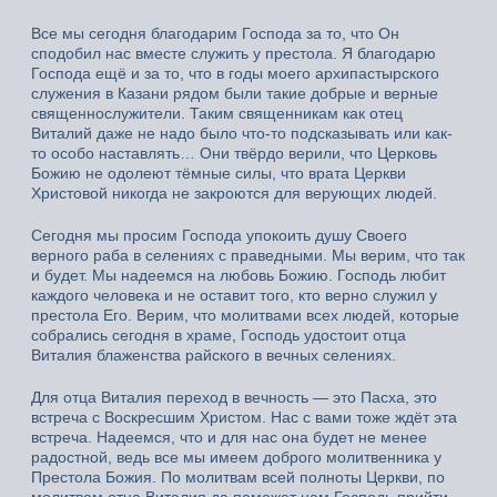
Все мы сегодня благодарим Господа за то, что Он
сподобил нас вместе служить у престола. Я благодарю
Господа ещё и за то, что в годы моего архипастырского
служения в Казани рядом были такие добрые и верные
священнослужители. Таким священникам как отец
Виталий даже не надо было что-то подсказывать или как-
то особо наставлять… Они твёрдо верили, что Церковь
Божию не одолеют тёмные силы, что врата Церкви
Христовой никогда не закроются для верующих людей.
Сегодня мы просим Господа упокоить душу Своего
верного раба в селениях с праведными. Мы верим, что так
и будет. Мы надеемся на любовь Божию. Господь любит
каждого человека и не оставит того, кто верно служил у
престола Его. Верим, что молитвами всех людей, которые
собрались сегодня в храме, Господь удостоит отца
Виталия блаженства райского в вечных селениях.
Для отца Виталия переход в вечность — это Пасха, это
встреча с Воскресшим Христом. Нас с вами тоже ждёт эта
встреча. Надеемся, что и для нас она будет не менее
радостной, ведь все мы имеем доброго молитвенника у
Престола Божия. По молитвам всей полноты Церкви, по
молитвам отца Виталия да поможет нам Господь прийти