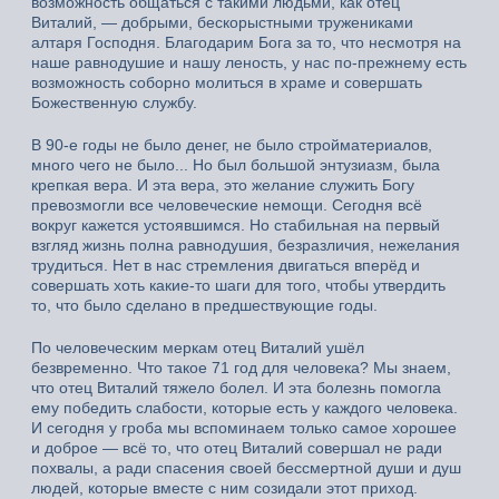
возможность общаться с такими людьми, как отец
Виталий, — добрыми, бескорыстными тружениками
алтаря Господня. Благодарим Бога за то, что несмотря на
наше равнодушие и нашу леность, у нас по-прежнему есть
возможность соборно молиться в храме и совершать
Божественную службу.
В 90-е годы не было денег, не было стройматериалов,
много чего не было... Но был большой энтузиазм, была
крепкая вера. И эта вера, это желание служить Богу
превозмогли все человеческие немощи. Сегодня всё
вокруг кажется устоявшимся. Но стабильная на первый
взгляд жизнь полна равнодушия, безразличия, нежелания
трудиться. Нет в нас стремления двигаться вперёд и
совершать хоть какие-то шаги для того, чтобы утвердить
то, что было сделано в предшествующие годы.
По человеческим меркам отец Виталий ушёл
безвременно. Что такое 71 год для человека? Мы знаем,
что отец Виталий тяжело болел. И эта болезнь помогла
ему победить слабости, которые есть у каждого человека.
И сегодня у гроба мы вспоминаем только самое хорошее
и доброе — всё то, что отец Виталий совершал не ради
похвалы, а ради спасения своей бессмертной души и душ
людей, которые вместе с ним созидали этот приход.