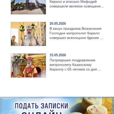
Кирилл и епископ Мефодий
совершили великое освящение
возрождённого Троицкого
храма в селе Верхний Багряж
20.05.2026
В канун праздника Вознесения
Господня митрополит Кирилл
совершил всенощное бдение в
храме Казанской духовной
семинарии
15.05.2026
Патриаршее поздравление
митрополиту Казанскому
Кириллу с 65-летием со дня
рождения