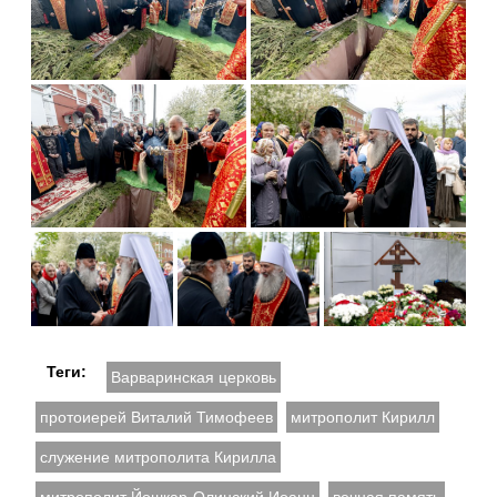
Теги:
Варваринская церковь
протоиерей Виталий Тимофеев
митрополит Кирилл
служение митрополита Кирилла
митрополит Йошкар-Олинский Иоанн
вечная память