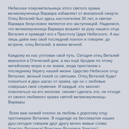
Небесная покровительница этого святого храма
великомученица Варвара избавляет от внезапной смерти.
Отец Виталий был здесь настоятелем 30 лет, и святая
Варвара безусловно является его заступницей. Надеемся,
что великомученица Варвара возьмёт за руку нашего отца
Виталия и приведёт его к Престолу Царя Небесного. А мы
лишь даём ему свой последний поклон и говорим: до
встречи, отец Виталий, в жизни вечной.
Каждому из нас уготован свой путь. Сегодня отец Виталий
вернулся в Отеческий дом, а мы ещё бродим по этому
житейскому морю и не знаем, когда пристанем к
последнему берегу нашей жизни. Царство Небесное отцу
Виталию, вечный покой со святыми. Отец Виталий будет
покоиться в двух шагах от храма, где он с любовью
совершал своё служение. И каждый, кто захочет
помолиться на его могилке, сможет сделать это, не отходя
от своего любимого храма святой великомученицы
Варвары.
Всем вам низкий поклон за любовь к дорогому отцу
протоиерею Виталию. В надежде на бессмертие наших
душ сегодня говорим друг другу вечно живые слова:
Христос Воскресе! Воистину Воскресе Христос!