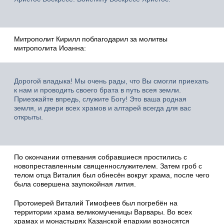
Митрополит Кирилл поблагодарил за молитвы
митрополита Иоанна:
Дорогой владыка! Мы очень рады, что Вы смогли приехать
к нам и проводить своего брата в путь всея земли.
Приезжайте впредь, служите Богу! Это ваша родная
земля, и двери всех храмов и алтарей всегда для вас
открыты.
По окончании отпевания собравшиеся простились с
новопреставленным священнослужителем. Затем гроб с
телом отца Виталия был обнесён вокруг храма, после чего
была совершена заупокойная лития.
Протоиерей Виталий Тимофеев был погребён на
территории храма великомученицы Варвары. Во всех
храмах и монастырях Казанской епархии возносятся