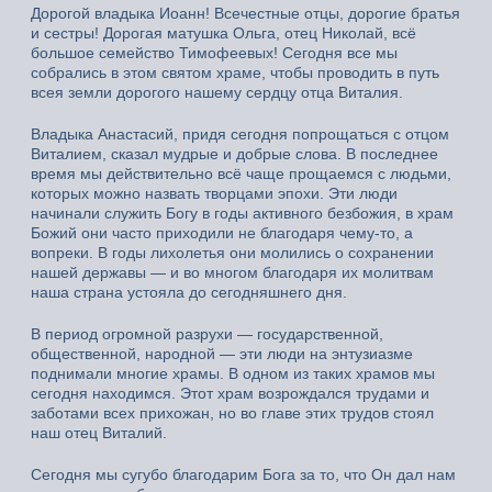
Дорогой владыка Иоанн! Всечестные отцы, дорогие братья
и сестры! Дорогая матушка Ольга, отец Николай, всё
большое семейство Тимофеевых! Сегодня все мы
собрались в этом святом храме, чтобы проводить в путь
всея земли дорогого нашему сердцу отца Виталия.
Владыка Анастасий, придя сегодня попрощаться с отцом
Виталием, сказал мудрые и добрые слова. В последнее
время мы действительно всё чаще прощаемся с людьми,
которых можно назвать творцами эпохи. Эти люди
начинали служить Богу в годы активного безбожия, в храм
Божий они часто приходили не благодаря чему-то, а
вопреки. В годы лихолетья они молились о сохранении
нашей державы — и во многом благодаря их молитвам
наша страна устояла до сегодняшнего дня.
В период огромной разрухи — государственной,
общественной, народной — эти люди на энтузиазме
поднимали многие храмы. В одном из таких храмов мы
сегодня находимся. Этот храм возрождался трудами и
заботами всех прихожан, но во главе этих трудов стоял
наш отец Виталий.
Сегодня мы сугубо благодарим Бога за то, что Он дал нам