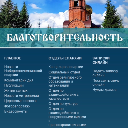
ГЛАВНОЕ
ОТДЕЛЫ ЕПАРХИИ
ЗАПИСКИ
ОНЛАЙН
Новости
Канцелярия епархии
Набережночелнинской
Подать записку
Социальный отдел
епархии
онлайн
Отдел религиозного
Комментарий дня
Поставить свечу
образования и
онлайн
Публикации
катехизации
Нужды храмов
Жития святых
Отдел по
взаимодействию с
Новости митрополии
казачеством
Церковные новости
Отдел по культуре
Фоторепортажи
Отдел по
Видеосюжеты
взаимодействию с
вооруженными силами
и
правоохранительными