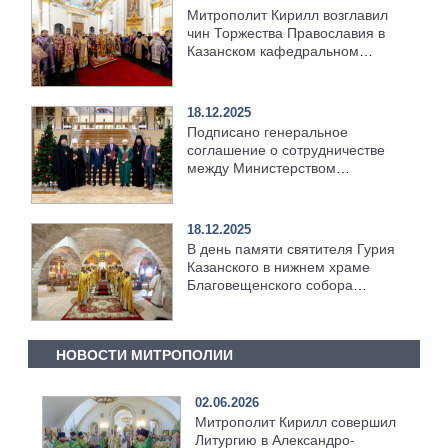
Митрополит Кирилл возглавил
чин Торжества Православия в
Казанском кафедральном
соборе
18.12.2025
Подписано генеральное
соглашение о сотрудничестве
между Министерством
здравоохранения РТ,
Татарстанской митрополией и
ДУМ РТ
18.12.2025
В день памяти святителя Гурия
Казанского в нижнем храме
Благовещенского собора
Казанского кремля состоялось
соборное архиерейское
богослужение
НОВОСТИ МИТРОПОЛИИ
02.06.2026
Митрополит Кирилл совершил
Литургию в Александро-