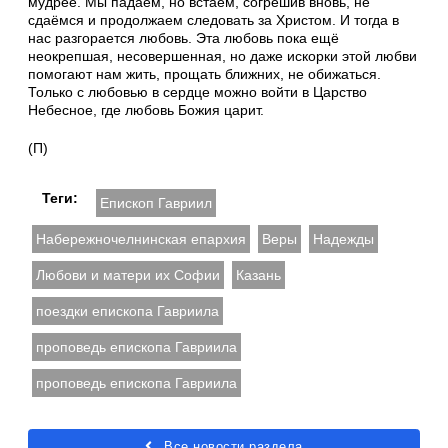
мудрее. Мы падаем, но встаём, согрешив вновь, не
сдаёмся и продолжаем следовать за Христом. И тогда в
нас разгорается любовь. Эта любовь пока ещё
неокрепшая, несовершенная, но даже искорки этой любви
помогают нам жить, прощать ближних, не обижаться.
Только с любовью в сердце можно войти в Царство
Небесное, где любовь Божия царит.
(П)
Теги:
Епископ Гавриил
Набережночелнинская епархия
Веры
Надежды
Любови и матери их Софии
Казань
поездки епископа Гавриила
проповедь епископа Гавриила
проповедь епископа Гавриила
Все новости раздела