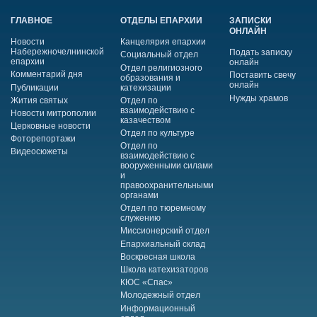
ГЛАВНОЕ
ОТДЕЛЫ ЕПАРХИИ
ЗАПИСКИ
ОНЛАЙН
Новости
Канцелярия епархии
Набережночелнинской
Подать записку
Социальный отдел
епархии
онлайн
Отдел религиозного
Комментарий дня
Поставить свечу
образования и
онлайн
Публикации
катехизации
Нужды храмов
Жития святых
Отдел по
взаимодействию с
Новости митрополии
казачеством
Церковные новости
Отдел по культуре
Фоторепортажи
Отдел по
Видеосюжеты
взаимодействию с
вооруженными силами
и
правоохранительными
органами
Отдел по тюремному
служению
Миссионерский отдел
Епархиальный склад
Воскресная школа
Школа катехизаторов
КЮС «Спас»
Молодежный отдел
Информационный