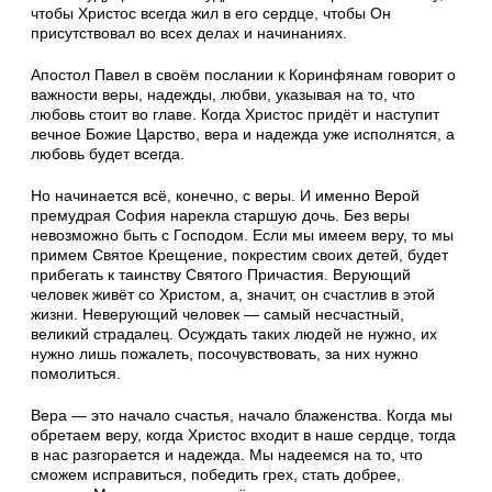
чтобы Христос всегда жил в его сердце, чтобы Он
присутствовал во всех делах и начинаниях.
Апостол Павел в своём послании к Коринфянам говорит о
важности веры, надежды, любви, указывая на то, что
любовь стоит во главе. Когда Христос придёт и наступит
вечное Божие Царство, вера и надежда уже исполнятся, а
любовь будет всегда.
Но начинается всё, конечно, с веры. И именно Верой
премудрая София нарекла старшую дочь. Без веры
невозможно быть с Господом. Если мы имеем веру, то мы
примем Святое Крещение, покрестим своих детей, будет
прибегать к таинству Святого Причастия. Верующий
человек живёт со Христом, а, значит, он счастлив в этой
жизни. Неверующий человек — самый несчастный,
великий страдалец. Осуждать таких людей не нужно, их
нужно лишь пожалеть, посочувствовать, за них нужно
помолиться.
Вера — это начало счастья, начало блаженства. Когда мы
обретаем веру, когда Христос входит в наше сердце, тогда
в нас разгорается и надежда. Мы надеемся на то, что
сможем исправиться, победить грех, стать добрее,