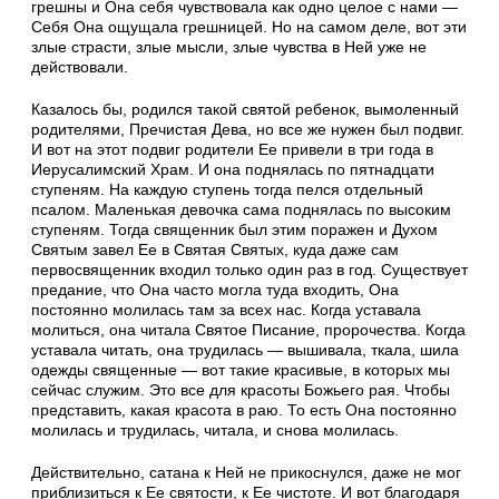
грешны и Она себя чувствовала как одно целое с нами —
Себя Она ощущала грешницей. Но на самом деле, вот эти
злые страсти, злые мысли, злые чувства в Ней уже не
действовали.
Казалось бы, родился такой святой ребенок, вымоленный
родителями, Пречистая Дева, но все же нужен был подвиг.
И вот на этот подвиг родители Ее привели в три года в
Иерусалимский Храм. И она поднялась по пятнадцати
ступеням. На каждую ступень тогда пелся отдельный
псалом. Маленькая девочка сама поднялась по высоким
ступеням. Тогда священник был этим поражен и Духом
Святым завел Ее в Святая Святых, куда даже сам
первосвященник входил только один раз в год. Существует
предание, что Она часто могла туда входить, Она
постоянно молилась там за всех нас. Когда уставала
молиться, она читала Святое Писание, пророчества. Когда
уставала читать, она трудилась — вышивала, ткала, шила
одежды священные — вот такие красивые, в которых мы
сейчас служим. Это все для красоты Божьего рая. Чтобы
представить, какая красота в раю. То есть Она постоянно
молилась и трудилась, читала, и снова молилась.
Действительно, сатана к Ней не прикоснулся, даже не мог
приблизиться к Ее святости, к Ее чистоте. И вот благодаря