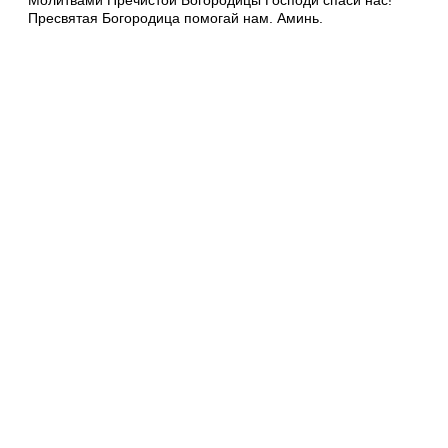
Молитвами Пречистой Богородицы Господи спаси нас!
Пресвятая Богородица помогай нам. Аминь.