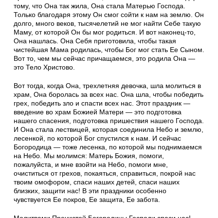
тому, что Она так жила, Она стала Матерью Господа.
Только благодаря этому Он смог сойти к нам на землю. Он
долго, много веков, тысячелетий не мог найти Себе такую
Маму, от которой Он бы мог родиться. И вот наконец-то,
Она нашлась. Она Себя приготовила, чтобы такая
чистейшая Мама родилась, чтобы Бог мог стать Ее Сыном.
Вот то, чем мы сейчас причащаемся, это родила Она —
это Тело Христово.
Вот тогда, когда Она, трехлетняя девочка, шла молиться в
храм, Она боролась за всех нас. Она шла, чтобы победить
грех, победить зло и спасти всех нас. Этот праздник —
введение во храм Божией Матери — это подготовка
нашего спасения, подготовка пришествия нашего Господа.
И Она стала лествицей, которая соединила Небо и землю,
лесенкой, по которой Бог спустился к нам. И сейчас
Богородица — тоже лесенка, по которой мы поднимаемся
на Небо. Мы молимся: Матерь Божия, помоги,
пожалуйста, и мне взойти на Небо, помоги мне,
очиститься от грехов, покаяться, справиться, покрой нас
твоим омофором, спаси наших детей, спаси наших
близких, защити нас! В эти праздники особенно
чувствуется Ее покров, Ее защита, Ее забота.