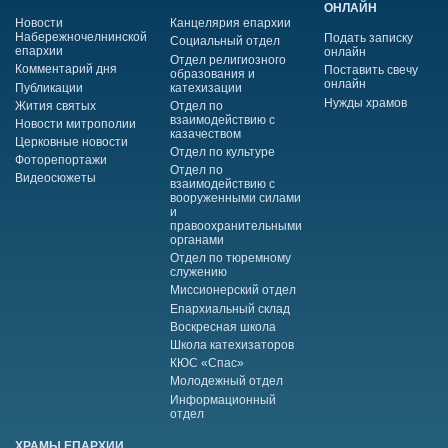
ОНЛАЙН
Новости
Канцелярия епархии
Набережночелнинской
Подать записку
Социальный отдел
епархии
онлайн
Отдел религиозного
Комментарий дня
Поставить свечу
образования и
онлайн
Публикации
катехизации
Нужды храмов
Жития святых
Отдел по
взаимодействию с
Новости митрополии
казачеством
Церковные новости
Отдел по культуре
Фоторепортажи
Отдел по
Видеосюжеты
взаимодействию с
вооруженными силами
и
правоохранительными
органами
Отдел по тюремному
служению
Миссионерский отдел
Епархиальный склад
Воскресная школа
Школа катехизаторов
КЮС «Спас»
Молодежный отдел
Информационный
отдел
ХРАМЫ ЕПАРХИИ