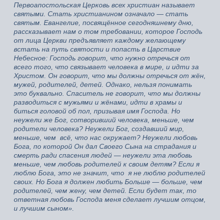
Первоапостольская Церковь всех христиан называет
святыми. Стать христианином означало — стать
святым. Евангелие, посвящённое сегодняшнему дню,
рассказывает нам о том требовании, которое Господь
от лица Церкви предъявляет каждому желающему
встать на путь святости и попасть в Царствие
Небесное: Господь говорит, что нужно отречься от
всего того, что связывает человека в мире, и идти за
Христом. Он говорит, что мы должны отречься от жён,
мужей, родителей, детей. Однако, нельзя понимать
это буквально. Спаситель не говорит, что мы должны
разводиться с мужьями и жёнами, идти в храмы и
биться головой об пол, призывая имя Господа. Но
неужели же Бог, сотворивший человека, меньше, чем
родители человека? Неужели Бог, создавший мир,
меньше, чем всё, что нас окружает? Неужели любовь
Бога, по которой Он дал Своего Сына на страдания и
смерть ради спасения людей — неужели эта любовь
меньше, чем любовь родителей к своим детям? Если я
люблю Бога, это не значит, что я не люблю родителей
своих. Но Бога я должен любить Больше — больше, чем
родителей, чем жену, чем детей. Если будет так, то
ответная любовь Господа меня сделает лучшим отцом,
и лучшим сыном».