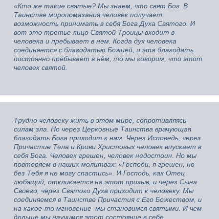
«Кто же такие святые? Мы знаем, что свят Бог. В
Таинстве миропомазания человек получает
возможность принимать в себя Бога Духа Святого. И
вот это третье лицо Святой Троицы входит в
человека и пребывает в нем. Когда дух человека
соединяется с благодатью Божией, и эта благодать
постоянно пребывает в нём, то мы говорим, что этот
человек святой.
Трудно человеку жить в этом мире, сопротивляясь
силам зла. Но через Церковные Таинства врачующая
благодать Бога приходит к нам. Через Исповедь, через
Причастие Тела и Крови Христовых человек впускает в
себя Бога. Человек грешен, человек недостоин. Но мы
повторяем в наших молитвах: «Господи, я грешен, но
без Тебя я не могу спастись». И Господь, как Отец
любящий, откликается на этот призыв, и через Сына
Своего, через Святого Духа приходит к человеку. Мы
соединяемся в Таинстве Причастия с Его Божеством, и
на какое-то мгновение мы становимся святыми. И чем
дольше мы научимся этот состояние в себе