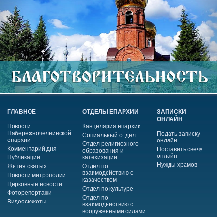
ГЛАВНОЕ
ОТДЕЛЫ ЕПАРХИИ
ЗАПИСКИ
ОНЛАЙН
Новости
Канцелярия епархии
Набережночелнинской
Подать записку
Социальный отдел
епархии
онлайн
Отдел религиозного
Комментарий дня
Поставить свечу
образования и
онлайн
Публикации
катехизации
Нужды храмов
Жития святых
Отдел по
взаимодействию с
Новости митрополии
казачеством
Церковные новости
Отдел по культуре
Фоторепортажи
Отдел по
Видеосюжеты
взаимодействию с
вооруженными силами