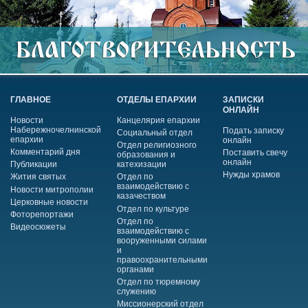
ГЛАВНОЕ
ОТДЕЛЫ ЕПАРХИИ
ЗАПИСКИ
ОНЛАЙН
Новости
Канцелярия епархии
Набережночелнинской
Подать записку
Социальный отдел
епархии
онлайн
Отдел религиозного
Комментарий дня
Поставить свечу
образования и
онлайн
Публикации
катехизации
Нужды храмов
Жития святых
Отдел по
взаимодействию с
Новости митрополии
казачеством
Церковные новости
Отдел по культуре
Фоторепортажи
Отдел по
Видеосюжеты
взаимодействию с
вооруженными силами
и
правоохранительными
органами
Отдел по тюремному
служению
Миссионерский отдел