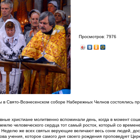
Просмотров:
7976
цы в Свято-Вознесенском соборе Набережных Челнов состоялись п
вные христиане молитвенно вспоминали день, когда в момент сош
 землю человеческого сердца тот самый росток, который со времен
 Неделю же всех святых верующие величают весь сонм людей, до
ва учения, которое самого дня своего рождения проповедует Церк