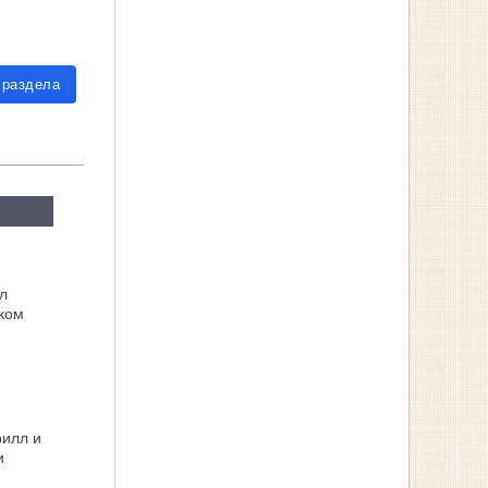
 раздела
л
ком
рилл и
и