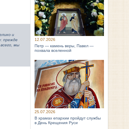
елико и
12.07.2026
е: прежде
всего, мы
Петр — камень веры, Павел —
похвала вселенной
25.07.2026
В храмах епархии пройдут службы
в День Крещения Руси