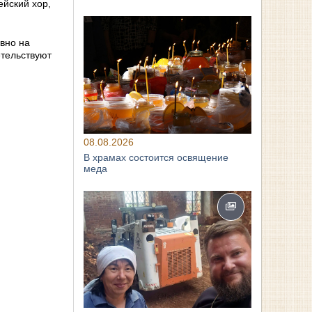
йский хор,
вно на
етельствуют
08.08.2026
В храмах состоится освящение
меда