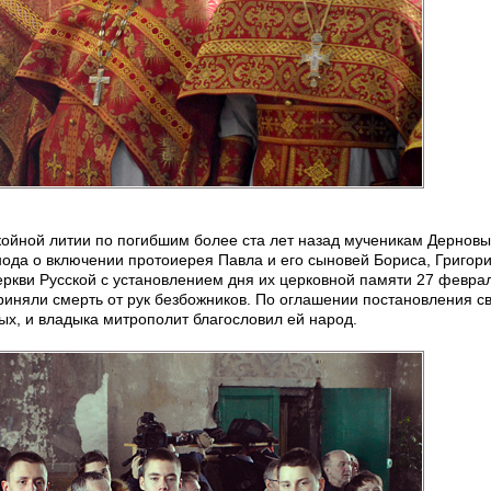
койной литии по погибшим более ста лет назад мученикам Дерновы
ода о включении протоиерея Павла и его сыновей Бориса, Григори
ркви Русской с установлением дня их церковной памяти 27 февра
приняли смерть от рук безбожников. По оглашении постановления 
ых, и владыка митрополит благословил ей народ.