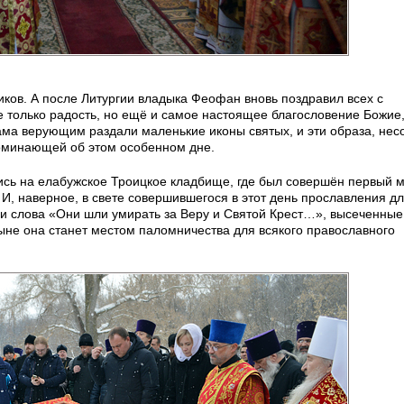
ков. А после Литургии владыка Феофан вновь поздравил всех с
е только радость, но ещё и самое настоящее благословение Божие
ама верующим раздали маленькие иконы святых, и эти образа, нес
поминающей об этом особенном дне.
ись на елабужское Троицкое кладбище, где был совершён первый 
 И, наверное, в свете совершившегося в этот день прославления д
и слова «Они шли умирать за Веру и Святой Крест…», высеченные
ыне она станет местом паломничества для всякого православного