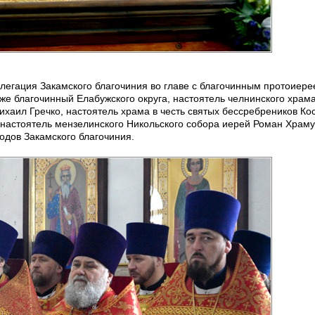
елегация Закамского благочиния во главе с благочинным протоиер
е благочинный Елабужского округа, настоятель челнинского храма
аил Гречко, настоятель храма в честь святых бессребреников Ко
астоятель мензелинского Никольского собора иерей Роман Храму
одов Закамского благочиния.