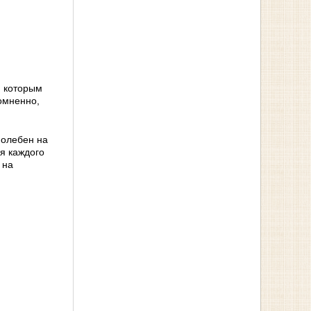
, которым
омненно,
молебен на
ля каждого
 на