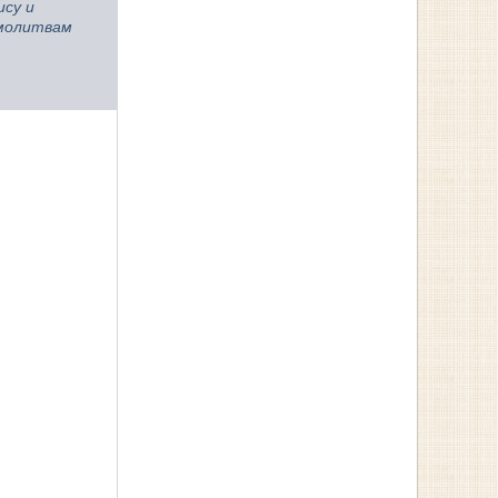
ису и
 молитвам