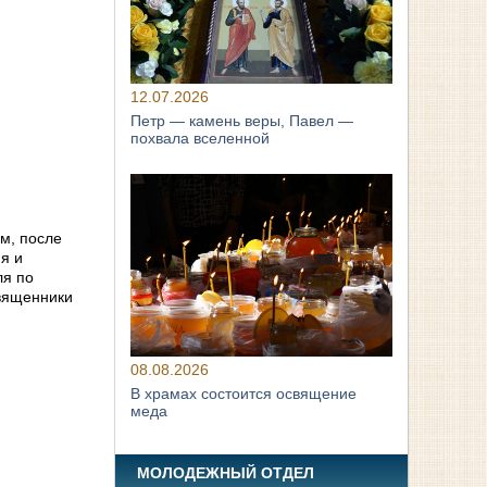
12.07.2026
Петр — камень веры, Павел —
похвала вселенной
м, после
я и
ля по
священники
08.08.2026
В храмах состоится освящение
меда
МОЛОДЕЖНЫЙ ОТДЕЛ