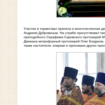
Участие в торжествах приняла и многочисленная д
Андреем Дубровиным. На службе присутствовал такж
преподобного Серафима Саровского протоиерей Мих
Дамиана митрофорный протоиерей Олег Богданов, н
также настоятели, клирики и прихожане других прих