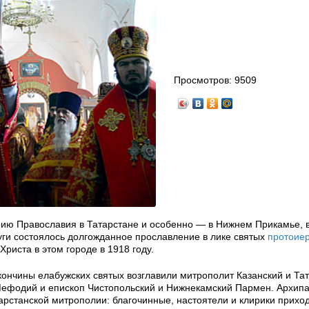
Просмотров:
9509
орию Православия в Татарстане и особенно — в Нижнем Прикамье, 
уги состоялось долгожданное прославление в лике святых
протоие
Христа в этом городе в 1918 году.
кончины елабужских святых возглавили митрополит Казанский и Та
Мефодий и епископ Чистопольский и Нижнекамский Пармен. Архип
рстанской митрополии: благочинные, настоятели и клирики приход