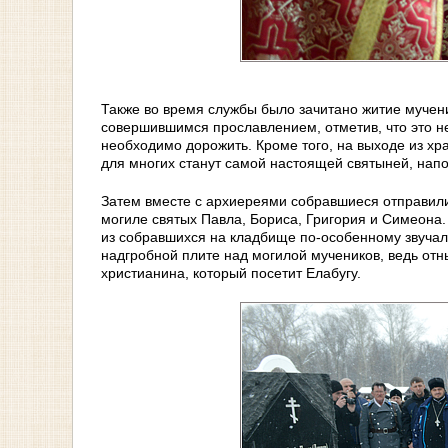
Также во время службы было зачитано житие мучени
совершившимся прославлением, отметив, что это н
необходимо дорожить. Кроме того, на выходе из хр
для многих станут самой настоящей святыней, на
Затем вместе с архиереями собравшиеся отправил
могиле святых Павла, Бориса, Григория и Симеона.
из собравшихся на кладбище по-особенному звучал
надгробной плите над могилой мучеников, ведь отн
христианина, который посетит Елабугу.